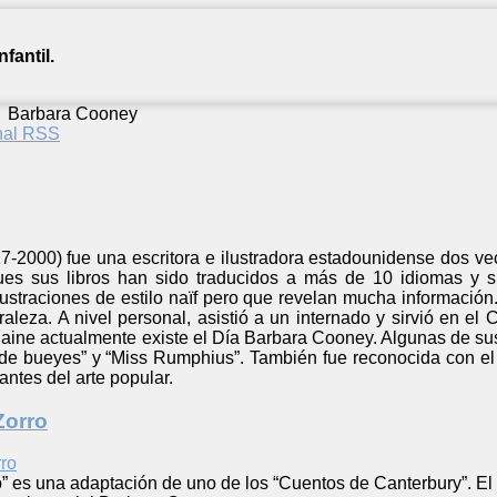
fantil.
/
Barbara Cooney
anal RSS
-2000) fue una escritora e ilustradora estadounidense dos ve
pues sus libros han sido traducidos a más de 10 idiomas y 
lustraciones de estilo naïf pero que revelan mucha información
aleza. A nivel personal, asistió a un internado y sirvió en el
aine actualmente existe el Día Barbara Cooney. Algunas de sus
 de bueyes” y “Miss Rumphius”. También fue reconocida con 
antes del arte popular.
Zorro
o” es una adaptación de uno de los “Cuentos de Canterbury”. El r