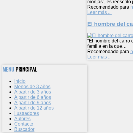
monjas”, es reescrit
Recomendado para
n
Leer más ...
El hombre del c
“El hombre del carro 
familia en la que…
Recomendado para
n
Leer más ...
MENU
PRINCIPAL
Inicio
Menos de 3 años
A partir de 3 años
A partir de 6 años
A partir de 9 años
A partir de 12 años
Ilustradores
Autores
Contacto
Buscador