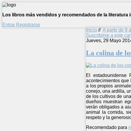
Los libros más vendidos y recomendados de la literatura in
Entrar
Registrarse
Inicio
//
A partir de 9 
Suscribirse a este c
Jueves, 29 Mayo 201
La colina de lo
El estadounidense 
acontecimientos que l
a los propios animal
conejo, una ardilla, 
de los cultivos de un
dueños muestran egoí
verán obligados a as
animal la comida, si
respeto y la generosi
Recomendado para
n