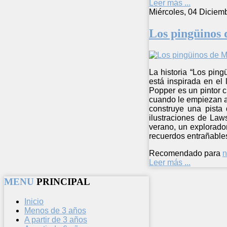
Leer más ...
Miércoles, 04 Diciem
Los pingüinos 
La historia “Los pin
está inspirada en el
Popper es un pintor c
cuando le empiezan a 
construye una pista 
ilustraciones de Law
verano, un explorador
recuerdos entrañable
Recomendado para
n
Leer más ...
MENU
PRINCIPAL
Inicio
Menos de 3 años
A partir de 3 años