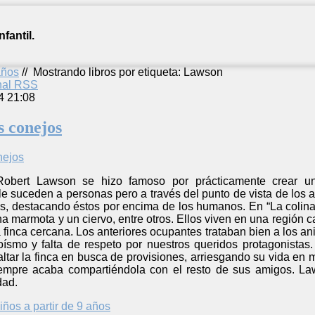
fantil.
años
//
Mostrando libros por etiqueta: Lawson
anal RSS
4 21:08
s conejos
Robert Lawson se hizo famoso por prácticamente crear un
e suceden a personas pero a través del punto de vista de los a
es, destacando éstos por encima de los humanos. En “La colina
una marmota y un ciervo, entre otros. Ellos viven en una regió
a finca cercana. Los anteriores ocupantes trataban bien a los a
smo y falta de respeto por nuestros queridos protagonistas
altar la finca en busca de provisiones, arriesgando su vida e
empre acaba compartiéndola con el resto de sus amigos. Law
dad.
iños a partir de 9 años