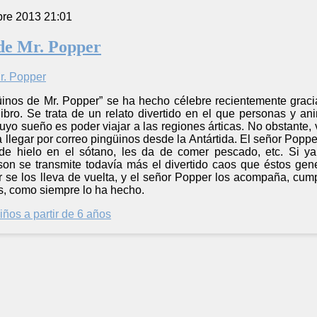
bre 2013 21:01
de Mr. Popper
güinos de Mr. Popper” se ha hecho célebre recientemente graci
 libro. Se trata de un relato divertido en el que personas y 
uyo sueño es poder viajar a las regiones árticas. No obstante, 
llegar por correo pingüinos desde la Antártida. El señor Poppe
de hielo en el sótano, les da de comer pescado, etc. Si ya
son se transmite todavía más el divertido caos que éstos gen
 se los lleva de vuelta, y el señor Popper los acompaña, cump
s, como siempre lo ha hecho.
iños a partir de 6 años