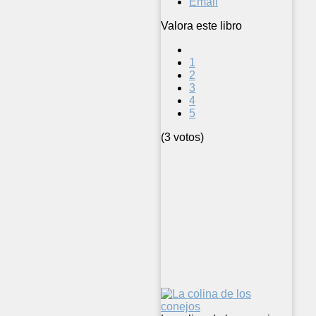
Email
Valora este libro
1
2
3
4
5
(3 votos)