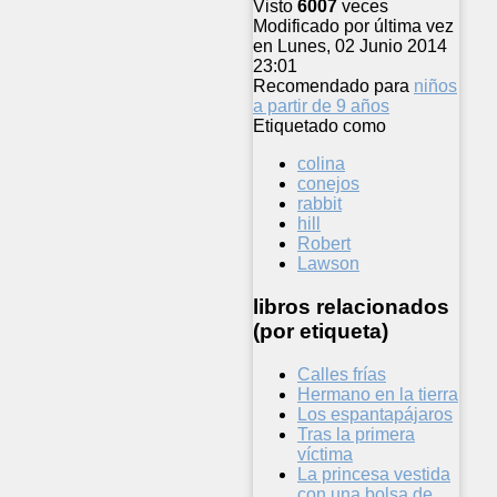
Visto
6007
veces
Modificado por última vez
en Lunes, 02 Junio 2014
23:01
Recomendado para
niños
a partir de 9 años
Etiquetado como
colina
conejos
rabbit
hill
Robert
Lawson
libros relacionados
(por etiqueta)
Calles frías
Hermano en la tierra
Los espantapájaros
Tras la primera
víctima
La princesa vestida
con una bolsa de