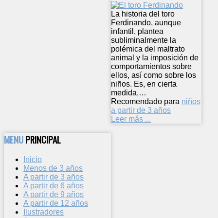
La historia del toro
Ferdinando, aunque
infantil, plantea
subliminalmente la
polémica del maltrato
animal y la imposición de
comportamientos sobre
ellos, así como sobre los
niños. Es, en cierta
medida,…
Recomendado para
niños
a partir de 3 años
Leer más ...
MENU
PRINCIPAL
Inicio
Menos de 3 años
A partir de 3 años
A partir de 6 años
A partir de 9 años
A partir de 12 años
Ilustradores