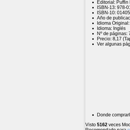
Editorial:
Puffin
ISBN-13:
978-0
ISBN-10:
01405
Año de publicac
Idioma Original:
Idioma:
Inglés
Nº de páginas:
Precio:
8,17 (Ta
Ver algunas pág
Donde comprarl
Visto
5162
veces
Mod
Recomendado para
n