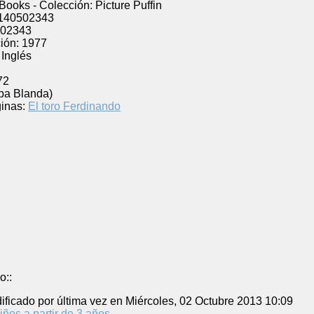
 Books - Colección: Picture Puffin
140502343
02343
ión:
1977
Inglés
72
pa Blanda)
inas:
El toro Ferdinando
o::
ificado por última vez en Miércoles, 02 Octubre 2013 10:09
iños a partir de 3 años