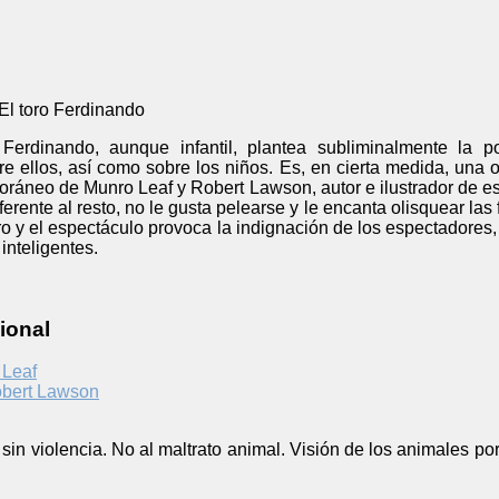
El toro Ferdinando
o Ferdinando, aunque infantil, plantea subliminalmente la 
e ellos, así como sobre los niños. Es, en cierta medida, una 
áneo de Munro Leaf y Robert Lawson, autor e ilustrador de est
rente al resto, no le gusta pelearse y le encanta olisquear las f
ero y el espectáculo provoca la indignación de los espectadores,
inteligentes.
ional
 Leaf
bert Lawson
 sin violencia. No al maltrato animal. Visión de los animales p