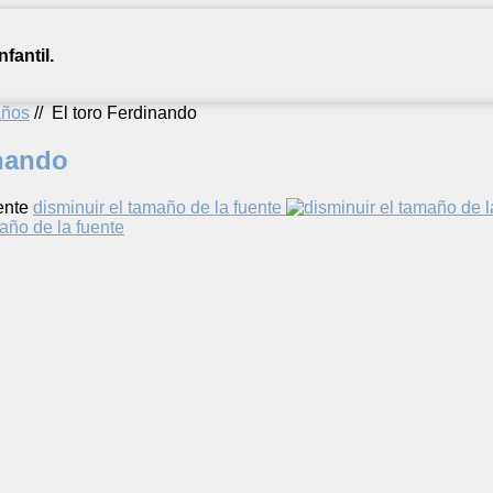
fantil.
años
//
El toro Ferdinando
inando
ente
disminuir el tamaño de la fuente