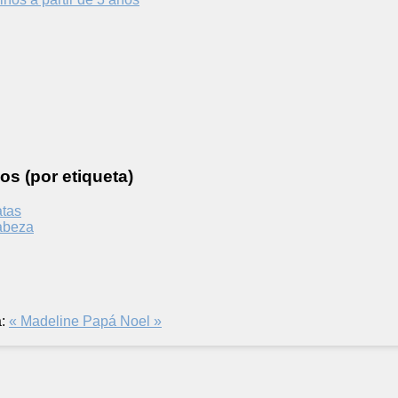
os (por etiqueta)
atas
cabeza
:
« Madeline
Papá Noel »