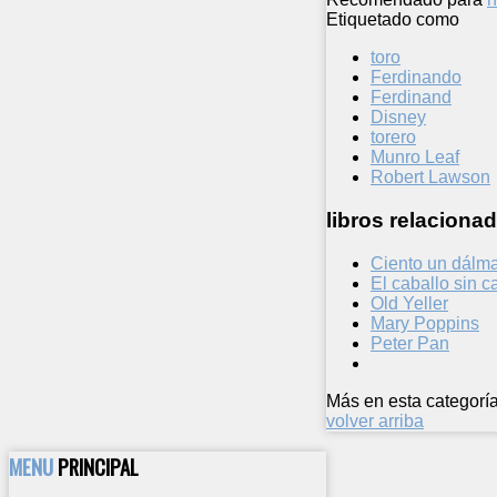
Etiquetado como
toro
Ferdinando
Ferdinand
Disney
torero
Munro Leaf
Robert Lawson
libros relacionad
Ciento un dálm
El caballo sin 
Old Yeller
Mary Poppins
Peter Pan
Más en esta categoría
volver arriba
MENU
PRINCIPAL