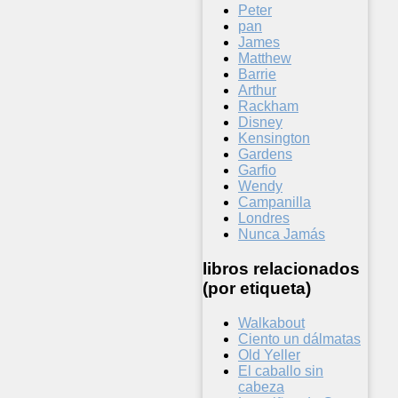
Peter
pan
James
Matthew
Barrie
Arthur
Rackham
Disney
Kensington
Gardens
Garfio
Wendy
Campanilla
Londres
Nunca Jamás
libros relacionados
(por etiqueta)
Walkabout
Ciento un dálmatas
Old Yeller
El caballo sin
cabeza