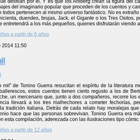
 desfilan por él. Y es que los Ahlberg crean la figura del ca
ajes del imaginario popular que proceden de los cuentos y can
e todos pertenecen al mismo universo fantástico. No es extraño 
nicienta, duendes, brujas, Jack, el Gigante o los Tres Ositos, 
 entretendrá a los más pequeños, quienes disfrutarán viendo a
iños a partir de 6 años
e 2014 11:50
il
mil” de Tonino Guerra resucitan el espíritu de la literatura me
ballerescos, estos cuentos tienen cierto regusto a los de Bert
sche, un mercenario que, junto a dos compañeros, recorre los
encia llevará a los tres malhechores a cometer fechorías, 
e la tradición italiana. Detrás de cada relato hay moralejas q
genio hace que las personas sobrevivan. Tonino Guerra era má
con esta compilación, aderezada con las ilustraciones tipo cómi
iños a partir de 12 años