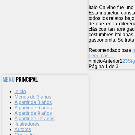
Italo Calvino fue uno
Esta inquietud consta
todos los relatos bajo
de que en la diferen
clásicos tan arraiga
costumbres italianas
gastronomía. Se trata
Recomendado para
n
Leer más ...
«
Inicio
Anterior
1
2
3
Sig
Página 1 de 3
MENU
PRINCIPAL
Inicio
Menos de 3 años
A partir de 3 años
A partir de 6 años
A partir de 9 años
A partir de 12 años
Ilustradores
Autores
Contacto