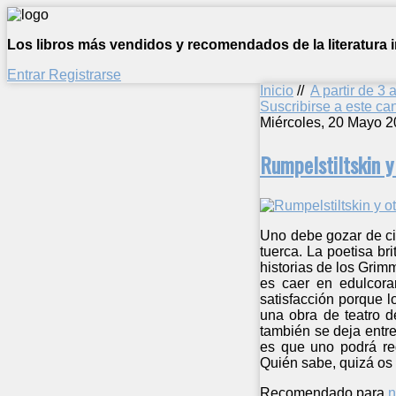
Los libros más vendidos y recomendados de la literatura in
Entrar
Registrarse
Inicio
//
A partir de 3 
Suscribirse a este c
Miércoles, 20 Mayo 2
Rumpelstiltskin 
Uno debe gozar de cie
tuerca. La poetisa br
historias de los Grimm
es caer en edulcora
satisfacción porque l
una obra de teatro de
también se deja entre
es que uno podrá red
Quién sabe, quizá os 
Recomendado para
n