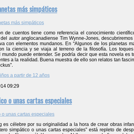
lanetas más simpáticos
ón de cuentos tiene como referencia el conocimiento científic
 del autor anglocanadiense Tim Wynne-Jones, descubriremos 
va con elementos mundanos. En “Algunos de los planetas más
on la ciencia y se viaja al terreno de la filosofía. Los toqu
 mundo puede entender. Se podría decir que esta novela es todo
ntes a la realidad. Buena muestra de ello son relatos tan fas
ckus”.
iños a partir de 12 años
014 09:29
ico o unas cartas especiales
 es célebre por su originalidad a la hora de crear obras infan
artero simpático o unas cartas especiales” está repleto de de