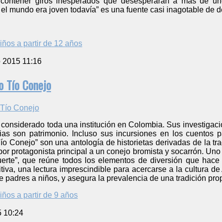
n contener giros inesperados que desesperarán a más de uno
el mundo era joven todavía” es una fuente casi inagotable de del
iños a partir de 12 años
o 2015 11:16
o Tío Conejo
 considerado toda una institución en Colombia. Sus investigacion
arias son patrimonio. Incluso sus incursiones en los cuentos
ío Conejo” son una antología de historietas derivadas de la tr
por protagonista principal a un conejo bromista y socarrón. Un
erte”, que reúne todos los elementos de diversión que hace q
tiva, una lectura imprescindible para acercarse a la cultura de 
e padres a niños, y asegura la prevalencia de una tradición prop
iños a partir de 9 años
5 10:24