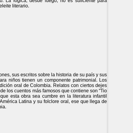
. La lógica, desde luego, no es suficiente para
eite literario.
es, sus escritos sobre la historia de su país y sus
 para niños tienen un componente patrimonial. Los
adición oral de Colombia. Relatos con ciertos dejes
o de los cuentos más famosos que contiene son “Tio
ue esta obra sea cumbre en la literatura infantil
América Latina y su folclore oral, ese que llega de
ia.