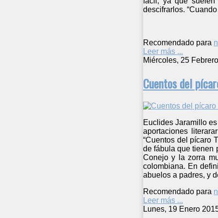
fácil, ya que suele
descifrarlos. “Cuando 
Recomendado para
n
Leer más ...
Miércoles, 25 Febrer
Cuentos del pícar
Euclides Jaramillo es
aportaciones literar
“Cuentos del pícaro T
de fábula que tienen 
Conejo y la zorra mu
colombiana. En defini
abuelos a padres, y d
Recomendado para
n
Leer más ...
Lunes, 19 Enero 201