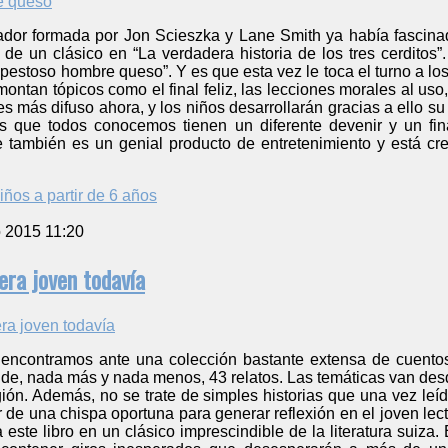
rador formada por Jon Scieszka y Lane Smith ya había fascinado
 de un clásico en “La verdadera historia de los tres cerditos”.
pestoso hombre queso”. Y es que esta vez le toca el turno a lo
ontan tópicos como el final feliz, las lecciones morales al uso,
es más difuso ahora, y los niños desarrollarán gracias a ello su 
s que todos conocemos tienen un diferente devenir y un fina
ue también es un genial producto de entretenimiento y está cr
iños a partir de 6 años
o 2015 11:20
era joven todavía
encontramos ante una colección bastante extensa de cuentos
 de, nada más y nada menos, 43 relatos. Las temáticas van desde
igión. Además, no se trate de simples historias que una vez leíd
 de una chispa oportuna para generar reflexión en el joven lecto
 a este libro en un clásico imprescindible de la literatura suiza.