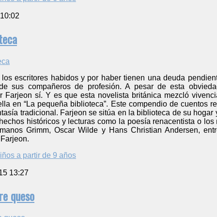
 10:02
teca
los escritores habidos y por haber tienen una deuda pendiente
n de sus compañeros de profesión. A pesar de esta obvieda
Farjeon sí. Y es que esta novelista británica mezcló vivencias
lla en “La pequeña biblioteca”. Este compendio de cuentos reún
asía tradicional. Farjeon se sitúa en la biblioteca de su hogar 
hechos históricos y lecturas como la poesía renacentista o los
rmanos Grimm, Oscar Wilde y Hans Christian Andersen, entre
 Farjeon.
iños a partir de 9 años
15 13:27
re queso