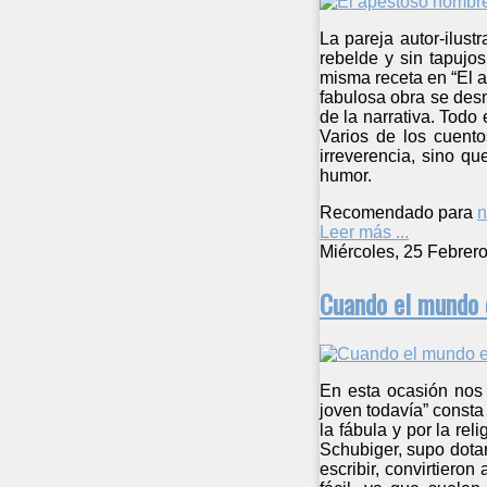
La pareja autor-ilust
rebelde y sin tapujos
misma receta en “El a
fabulosa obra se desm
de la narrativa. Todo 
Varios de los cuento
irreverencia, sino q
humor.
Recomendado para
n
Leer más ...
Miércoles, 25 Febrer
Cuando el mundo 
En esta ocasión nos 
joven todavía” consta
la fábula y por la rel
Schubiger, supo dotar
escribir, convirtieron