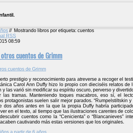
fantil.
años
//
Mostrando libros por etiqueta: cuentos
anal RSS
015 08:59
y otros cuentos de Grimm
rto prestigio y reconocimiento para atreverse a recoger el testi
itánica Carol Ann Duffy hizo lo propio con dieciséis relatos de
 y las varió sin modificar su espíritu oscuro, perverso y divert
r las tramas. Manteniendo toques macabros, eso sí, el lec
os protagonistas suelen salir mejor parados. “Rumpelstiltskin 
 dos años antes en la que la propia Duffy habría participado.
ver en el texto, al tiempo que las ilustraciones carentes de co
escubrir cuentos como la “Cenicienta” o “Blancanieves” inten
acaben cautivando más estas versiones que los originales.
iños a partir de 6 años