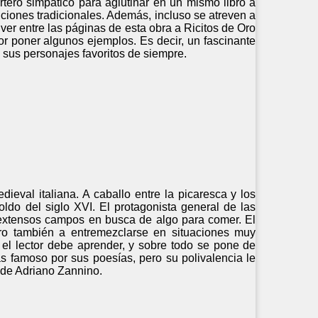
rtero simpático para aglutinar en un mismo libro a
ciones tradicionales. Además, incluso se atreven a
ver entre las páginas de esta obra a Ricitos de Oro
por poner algunos ejemplos. Es decir, un fascinante
 sus personajes favoritos de siempre.
dieval italiana. A caballo entre la picaresca y los
oldo del siglo XVI. El protagonista general de las
 extensos campos en busca de algo para comer. El
pero también a entremezclarse en situaciones muy
ue el lector debe aprender, y sobre todo se pone de
s famoso por sus poesías, pero su polivalencia le
c de Adriano Zannino.