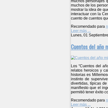
muchos personajes que
muchos de los person
mostrar la idea de qu
interactuar con la Ce
cuento de cuentos que
Recomendado para
n
Leer más ...
Lunes, 01 Septiembr
Cuentos del año m
Los “Cuentos del año 
relatos heroicos y ca
historias es Millemo
instinto de superviv
divertidas, típicas d
manifiesto que el in
permitió tener éxito 
Recomendado para
n
Leer más ...