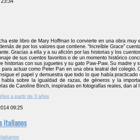
 23:34
cha este libro de Mary Hoffman lo convierte en una obra muy
además de por los valores que contiene. “Increíble Grace” cuent
e. Gracias a ella y a su afición por las historias y los cuentos
aje de sus cuentos favoritos o de un momento histórico concr
ye historias con sus juguetes y su gato Paw-Paw. Su madre y su
para actuar como Peter Pan en una obra teatral del colegio. 
nsigue el papel y demuestra que todo lo que había practicado e
e habla sobre la igualdad de razas, de géneros y la impor
as de Caroline Binch, inspiradas en fotografías reales, dan al l
iños a partir de 3 años
2014 09:25
 italianos