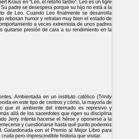
rt Kraus en “Leo, el retoño tardío”. Leo es un tigre
. Su padre se desespera porque su hijo no está a la
xito de Leo. Cuando Leo finalmente se desarrolla
ego rebosan humor y retratan muy bien el estado de
 comportamiento a veces extremista de unos padres
s quitarse presión de cara a su rendimiento en la
tes. Ambientada en un instituto católico (Trinity
cida en este tipo de centros y cómo, la mayoría de
to que el ambiente del internado es represivo y
ás allá de los sacerdotes que rigen su disciplina
o Jerry intenta hacerse el héroe y oponerse a la
stremecerse y cuestionarse hasta qué punto podemos
d. Galardonada con el Premio al Mejor Libro para
cruda pero imprescindible historia que visitar.