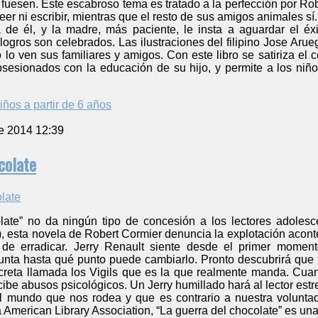
 fuesen. Este escabroso tema es tratado a la perfección por Robe
eer ni escribir, mientras que el resto de sus amigos animales sí
 de él, y la madre, más paciente, le insta a aguardar el é
ogros son celebrados. Las ilustraciones del filipino Jose Aru
lo ven sus familiares y amigos. Con este libro se satiriza el
bsesionados con la educación de su hijo, y permite a los niño
iños a partir de 6 años
e 2014 12:39
colate
late” no da ningún tipo de concesión a los lectores adolescen
, esta novela de Robert Cormier denuncia la explotación aconte
 de erradicar. Jerry Renault siente desde el primer momen
unta hasta qué punto puede cambiarlo. Pronto descubrirá que m
reta llamada los Vigils que es la que realmente manda. Cuand
cibe abusos psicológicos. Un Jerry humillado hará al lector e
el mundo que nos rodea y que es contrario a nuestra volunta
 American Library Association, “La guerra del chocolate” es una 