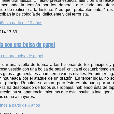
te dramáticos. El relato presta especial atención a la relació
umentando la tensión por los deberes que cada uno tien
ndo de realismo a la historia. Y es que, probablemente, “Tras
iban la psicología del delicuente y del terrorista.
iños a partir de 12 años
014 17:33
da con una bolsa de papel
dar una vuelta de tuerca a las historias de los príncipes 
ncesa vestida con una bolsa de papel” critica el costumbrismo e
s giros argumentales aparecen a varios niveles. En primer luga
 ninguneada por el ataque de un dragón. En tercer lugar, no so
 el príncipe Ronaldo se aman, pero éste es atrapado por un 
 y la ha desposeído de todos sus ropajes, habiendo ésta de ta
e recrimina su apariencia, mientras que ésta insulta la inteligenc
iños como a mayores.
iños a partir de 6 años