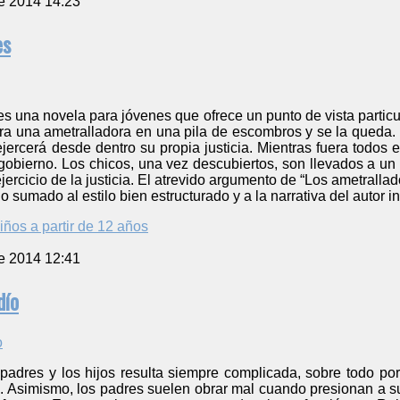
e 2014 14:23
es
es una novela para jóvenes que ofrece un punto de vista particul
a una ametralladora en una pila de escombros y se la queda. J
jercerá desde dentro su propia justicia. Mientras fuera todos 
gobierno. Los chicos, una vez descubiertos, son llevados a un 
ejercicio de la justicia. El atrevido argumento de “Los ametrallad
 sumado al estilo bien estructurado y a la narrativa del autor in
iños a partir de 12 años
e 2014 12:41
dío
s padres y los hijos resulta siempre complicada, sobre todo p
o. Asimismo, los padres suelen obrar mal cuando presionan a su