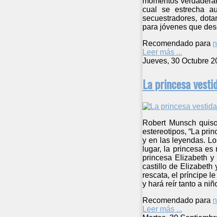
momentos verdaderamen
cual se estrecha a
secuestradores, dota
para jóvenes que descr
Recomendado para
n
Leer más ...
Jueves, 30 Octubre 2
La princesa vesti
Robert Munsch quiso 
estereotipos, “La pri
y en las leyendas. Lo
lugar, la princesa es
princesa Elizabeth y
castillo de Elizabeth
rescata, el príncipe l
y hará reír tanto a n
Recomendado para
n
Leer más ...