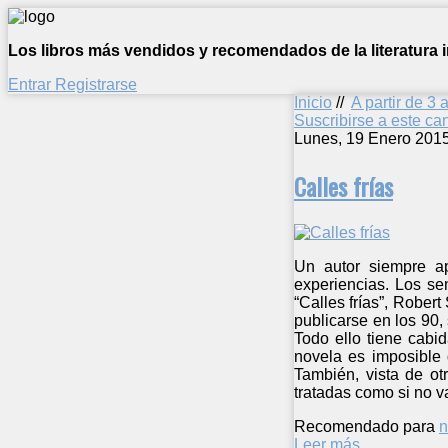
Los libros más vendidos y recomendados de la literatura in
Entrar
Registrarse
Inicio
//
A partir de 3 
Suscribirse a este c
Lunes, 19 Enero 201
Calles frías
Un autor siempre ap
experiencias. Los se
“Calles frías”, Rober
publicarse en los 90,
Todo ello tiene cabid
novela es imposible 
También, vista de ot
tratadas como si no v
Recomendado para
n
Leer más ...