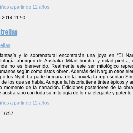
iños a partir de 12 años
e 2014 11:50
trellas
antasía y lo sobrenatural encontrarán una joya en “El Nar
itología aborigen de Australia. Mitad hombre y mitad piedra,
onde no es bienvenido. Realmente este ser mitológico repre
umanos según como éstos obren. Además del Nargun otros elem
g o los Nyol. La parte humana de la novela la representan Si
 de los que se habla. Aunque la historia tiene tintes épicos y a
o momento de la narración. Ediciones posteriores de la obra
e australiano con toda su mitología de forma elegante y potente.
iños a partir de 12 años
4 16:57