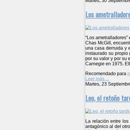
Martes, 30 Septiembr
Los ametrallador
“Los ametralladores” 
Chas McGill, encuentr
una casa derruida y e
instaurado su propio 
por su valor y por su 
Carnegie en 1975. Ello
Recomendado para
n
Leer más ...
Martes, 23 Septiembr
Leo, el retoño tar
La relación entre lo
antagónico al del otr