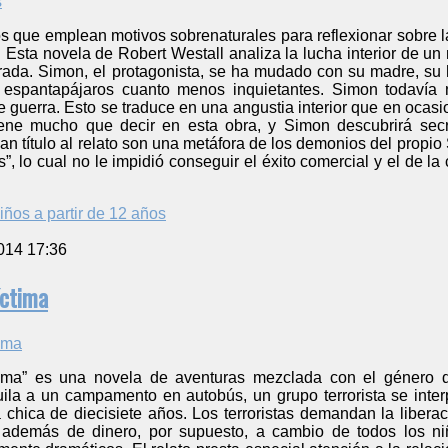
tos que emplean motivos sobrenaturales para reflexionar sobre
Esta novela de Robert Westall analiza la lucha interior de un 
rada. Simon, el protagonista, se ha mudado con su madre, su 
s espantapájaros cuanto menos inquietantes. Simon todavía
 guerra. Esto se traduce en una angustia interior que en ocasi
iene mucho que decir en esta obra, y Simon descubrirá secr
n título al relato son una metáfora de los demonios del propi
”, lo cual no le impidió conseguir el éxito comercial y el de la
iños a partir de 12 años
014 17:36
íctima
tima” es una novela de aventuras mezclada con el género de
ila a un campamento en autobús, un grupo terrorista se inte
 chica de diecisiete años. Los terroristas demandan la liber
a, además de dinero, por supuesto, a cambio de todos los n