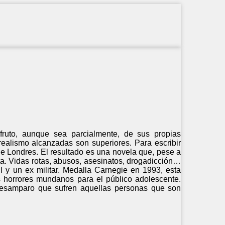
fruto, aunque sea parcialmente, de sus propias
realismo alcanzadas son superiores. Para escribir
 de Londres. El resultado es una novela que, pese a
ta. Vidas rotas, abusos, asesinatos, drogadicción…
ail y un ex militar. Medalla Carnegie en 1993, esta
s horrores mundanos para el público adolescente.
l desamparo que sufren aquellas personas que son