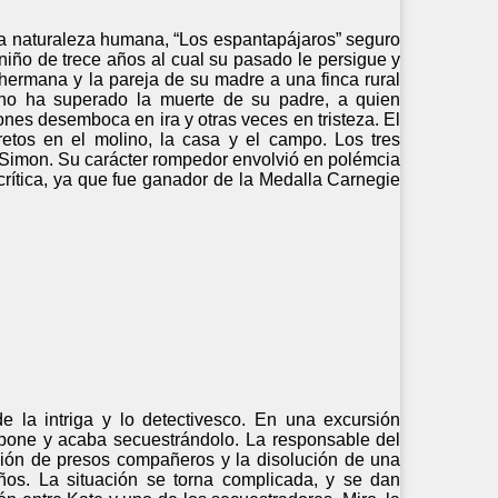
 la naturaleza humana, “Los espantapájaros” seguro
niño de trece años al cual su pasado le persigue y
hermana y la pareja de su madre a una finca rural
 no ha superado la muerte de su padre, a quien
ones desemboca en ira y otras veces en tristeza. El
etos en el molino, la casa y el campo. Los tres
o Simon. Su carácter rompedor envolvió en polémcia
 crítica, ya que fue ganador de la Medalla Carnegie
 la intriga y lo detectivesco. En una excursión
rpone y acaba secuestrándolo. La responsable del
ación de presos compañeros y la disolución de una
iños. La situación se torna complicada, y se dan