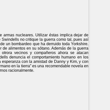
e armas nucleares. Utilizar éstas implica dejar de
 Swindells no critique la guerra como tal, pues así
e de un bombardeo que ha derruido toda Yorkshire.
r de alimentos en su sótano. Además de la guerra
os otrora vecinos y compañeros ahora se atacan
ndells denuncia el comportamiento humano en los
la esperanza con la amistad de Danny y Kim, y con
ermano en la tierra” es una recomendable novela en
rnos racionalmente.