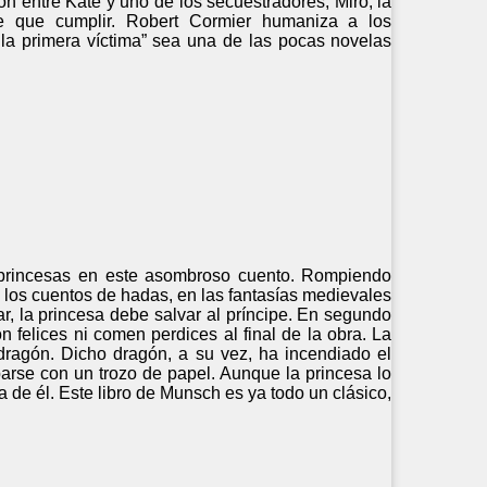
n entre Kate y uno de los secuestradores, Miro, la
e que cumplir. Robert Cormier humaniza a los
 la primera víctima” sea una de las pocas novelas
y princesas en este asombroso cuento. Rompiendo
n los cuentos de hadas, en las fantasías medievales
r, la princesa debe salvar al príncipe. En segundo
n felices ni comen perdices al final de la obra. La
dragón. Dicho dragón, a su vez, ha incendiado el
parse con un trozo de papel. Aunque la princesa lo
ia de él. Este libro de Munsch es ya todo un clásico,