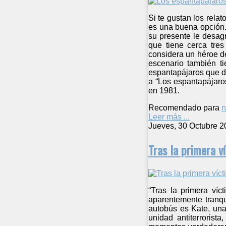
Si te gustan los rela
es una buena opción. 
su presente le desag
que tiene cerca tre
considera un héroe de
escenario también t
espantapájaros que da
a “Los espantapájaros
en 1981.
Recomendado para
n
Leer más ...
Jueves, 30 Octubre 2
Tras la primera v
“Tras la primera víc
aparentemente tranqu
autobús es Kate, una
unidad antiterrorist