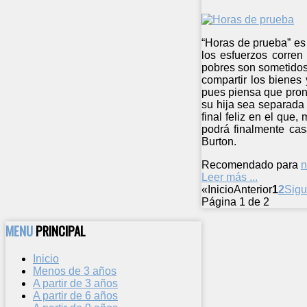
“Horas de prueba” es 
los esfuerzos corren
pobres son sometidos.
compartir los bienes
pues piensa que pront
su hija sea separada 
final feliz en el que
podrá finalmente cas
Burton.
Recomendado para
n
Leer más ...
«
Inicio
Anterior
1
2
Sigu
Página 1 de 2
MENU
PRINCIPAL
Inicio
Menos de 3 años
A partir de 3 años
A partir de 6 años