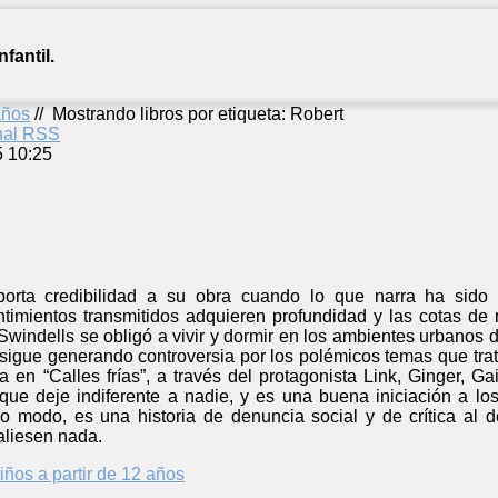
fantil.
años
//
Mostrando libros por etiqueta: Robert
anal RSS
5 10:25
orta credibilidad a su obra cuando lo que narra ha sido 
ntimientos transmitidos adquieren profundidad y las cotas de 
t Swindells se obligó a vivir y dormir en los ambientes urbanos
 sigue generando controversia por los polémicos temas que tra
a en “Calles frías”, a través del protagonista Link, Ginger, G
que deje indiferente a nadie, y es una buena iniciación a lo
ro modo, es una historia de denuncia social y de crítica a
aliesen nada.
iños a partir de 12 años