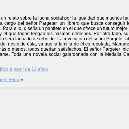
un relato sobre la lucha social por la igualdad que muchos han
 a cargo del señor Pargeter, un librero que busca conseguir i
 Para ello, diseña un panfleto en el que ofrece un futuro mejo
 y el que todos tengan los mismos derechos. Por otro lado, su
o será tachado de rebelde. La revolución del señor Pargeter a
del novio de ésta, ya que la familia de él es reputada. Marga
, más o menos, todos quedan satisfechos. El señor Pargeter inici
arse. Toda una novela social galardonada con la Medalla Carn
iños a partir de 12 años
iente
Final
»