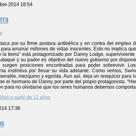
bre 2014 18:54
rra
taca por su firme postura antibélica y en contra del empleo d
para arruinar millones de vidas inocentes. Esto no implica que
 la tierra” está protagonizado por Danny Lodge, supervivient
ataque y su padre es objetivo del nuevo gobierno por dispone
s surgen posiciones encontradas para poder sobrevivir. L
ma instintiva por llevar su vida adelante. Como vemos, Swi
erable, mezquino y egoísta. Aun así, deja un resquicio para 
ibe el hermano de Danny por parte del propio protagonista. “H
ón para no olvidarse que los seres humanos debemos comporta
iños a partir de 12 años
014 17:36
os