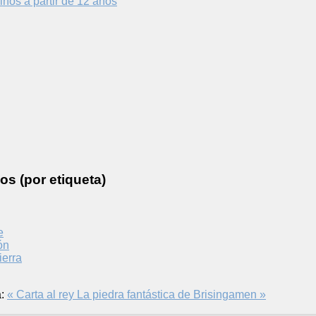
iños a partir de 12 años
os (por etiqueta)
e
ón
ierra
:
« Carta al rey
La piedra fantástica de Brisingamen »