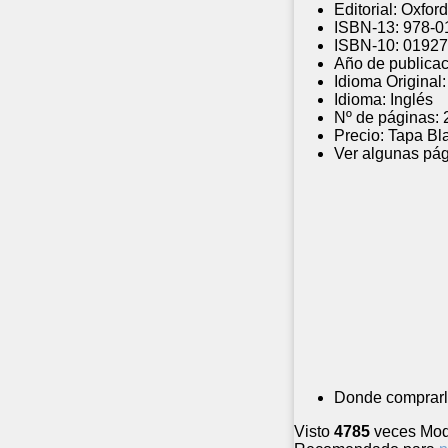
Editorial:
Oxford
ISBN-13:
978-0
ISBN-10:
01927
Año de publicac
Idioma Original:
Idioma:
Inglés
Nº de páginas:
Precio:
Tapa Bl
Ver algunas pág
Donde comprarl
Visto
4785
veces
Mod