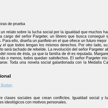
oras de prueba
un relato sobre la lucha social por la igualdad que muchos han
 a cargo del señor Pargeter, un librero que busca conseguir i
 Para ello, diseña un panfleto en el que ofrece un futuro mejo
 y el que todos tengan los mismos derechos. Por otro lado, su
o será tachado de rebelde. La revolución del señor Pargeter a
del novio de ésta, ya que la familia de él es reputada. Marga
, más o menos, todos quedan satisfechos. El señor Pargeter inici
arse. Toda una novela social galardonada con la Medalla Carn
ional
 Burton
re clases sociales que crean conflictos. Igualdad social y 
es ideológicos con motivos personales.