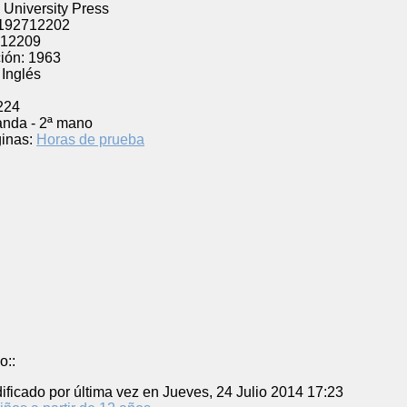
 University Press
192712202
12209
ión:
1963
Inglés
224
anda - 2ª mano
inas:
Horas de prueba
o::
ificado por última vez en Jueves, 24 Julio 2014 17:23