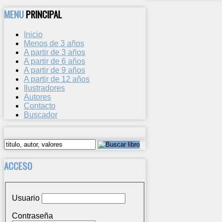
MENU
PRINCIPAL
Inicio
Menos de 3 años
A partir de 3 años
A partir de 6 años
A partir de 9 años
A partir de 12 años
Ilustradores
Autores
Contacto
Buscador
ACCESO
Usuario
Contraseña