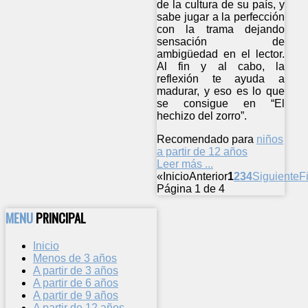
de la cultura de su país, y
sabe jugar a la perfección
con la trama dejando
sensación de
ambigüedad en el lector.
Al fin y al cabo, la
reflexión te ayuda a
madurar, y eso es lo que
se consigue en “El
hechizo del zorro”.
Recomendado para
niños
a partir de 12 años
Leer más ...
«
Inicio
Anterior
1
2
3
4
Siguiente
F
Página 1 de 4
MENU
PRINCIPAL
Inicio
Menos de 3 años
A partir de 3 años
A partir de 6 años
A partir de 9 años
A partir de 12 años