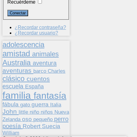
Recuérdeme
¿Recordar contraseña?
¿Recordar usuario?
adolescencia
amistad
animales
Australia
aventura
aventuras
barco
Charles
clásico
cuentos
escuela
España
familia
fantasía
fábula
guerra
gato
Italia
John
niños
little
niño
Nueva
perro
oso
pequeño
Zelanda
poesía
Suecia
Robert
William