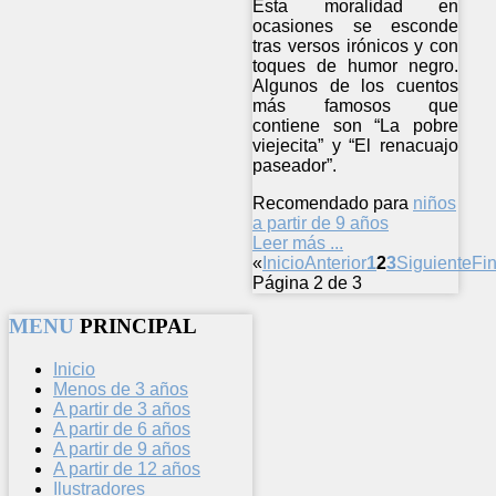
Esta moralidad en
ocasiones se esconde
tras versos irónicos y con
toques de humor negro.
Algunos de los cuentos
más famosos que
contiene son “La pobre
viejecita” y “El renacuajo
paseador”.
Recomendado para
niños
a partir de 9 años
Leer más ...
«
Inicio
Anterior
1
2
3
Siguiente
Fin
Página 2 de 3
MENU
PRINCIPAL
Inicio
Menos de 3 años
A partir de 3 años
A partir de 6 años
A partir de 9 años
A partir de 12 años
Ilustradores