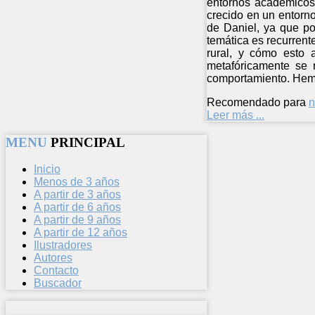
entornos académicos.
crecido en un entorn
de Daniel, ya que po
temática es recurrent
rural, y cómo esto a
metafóricamente se r
comportamiento. Hemo
Recomendado para
n
Leer más ...
MENU
PRINCIPAL
Inicio
Menos de 3 años
A partir de 3 años
A partir de 6 años
A partir de 9 años
A partir de 12 años
Ilustradores
Autores
Contacto
Buscador