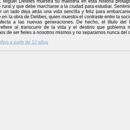
 Miguel Delibes muestra su maestría en esta historia prota
o rural y que debe marcharse a la ciudad para estudiar. Senti
r un lado deja atrás una vida sencilla y feliz para embarcar
e en la obra de Delibes, quien muestra el contraste entre la soc
fecta a las nuevas generaciones. De hecho, el título del l
efiere al transcurrir de la vida y el destino que gobierna
s de ser fieles a nosotros mismos y no separarnos nunca del 
iños a partir de 12 años