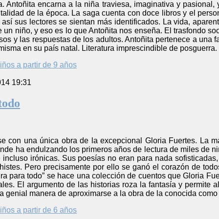
a. Antoñita encarna a la niña traviesa, imaginativa y pasiona
alidad de la época. La saga cuenta con doce libros y el perso
así sus lectores se sientan más identificados. La vida, aparen
e un niño, y eso es lo que Antoñita nos enseña. El trasfondo s
os y las respuestas de los adultos. Antoñita pertenece a una f
 misma en su país natal. Literatura imprescindible de posguerra.
iños a partir de 9 años
014 19:31
todo
e con una única obra de la excepcional Gloria Fuertes. La mad
onde ha endulzando los primeros años de lectura de miles de ni
 e incluso irónicas. Sus poesías no eran para nada sofisticadas
histes. Pero precisamente por ello se ganó el corazón de todo
ra para todo” se hace una colección de cuentos que Gloria Fue
es. El argumento de las historias roza la fantasía y permite 
a genial manera de aproximarse a la obra de la conocida como “
iños a partir de 6 años