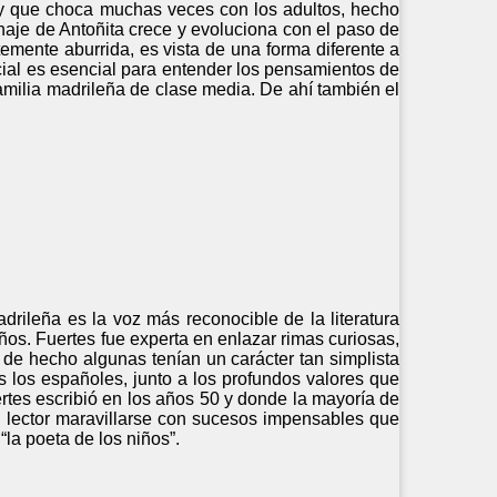
l, y que choca muchas veces con los adultos, hecho
naje de Antoñita crece y evoluciona con el paso de
temente aburrida, es vista de una forma diferente a
ocial es esencial para entender los pensamientos de
amilia madrileña de clase media. De ahí también el
rileña es la voz más reconocible de la literatura
ños. Fuertes fue experta en enlazar rimas curiosas,
, de hecho algunas tenían un carácter tan simplista
s los españoles, junto a los profundos valores que
rtes escribió en los años 50 y donde la mayoría de
al lector maravillarse con sucesos impensables que
la poeta de los niños”.