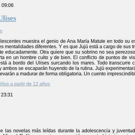
4 09:06
Ulises
lescentes muestra el genio de Ana María Matute en todo su es
s mentalidades diferentes. Y es que Jujú está a cargo de sus t
e educadamente. Otra quiere que su sobrino no sea perezoso y 
ta en un hombre culto y de bien. El conflicto de puntos de v
tá a bordo del Ulises surcando los mares. Todo transcurre 
n y ambos se escaparán huyendo de la rutina. Jujú experimenta
levarán a madurar de forma obligatoria. Un cuento imprescindibl
iños a partir de 12 años
 23:31
de las novelas más leídas durante la adolescencia y juven