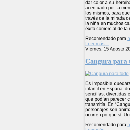
dar color a su heroín
acentuado por la ment
los mismos, para que 
través de la mirada d
la niña en muchos cas
éxito comercial de la
Recomendado para
n
Leer más ...
Viernes, 15 Agosto 2
Cangura para 
Es imposible quedars
infantil en España, d
sencillas, divertidas
que podían parecer c
transmitía. En “Cangu
personajes son animal
ocurren porque sí. Un
Recomendado para
n
Leer más ...