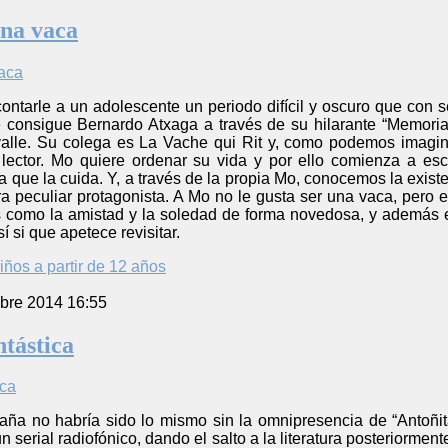
na vaca
ntarle a un adolescente un periodo difícil y oscuro que con s
e consigue Bernardo Atxaga a través de su hilarante “Memoria
valle. Su colega es La Vache qui Rit y, como podemos imagi
 lector. Mo quiere ordenar su vida y por ello comienza a esc
a que la cuida. Y, a través de la propia Mo, conocemos la exi
a peculiar protagonista. A Mo no le gusta ser una vaca, pero 
s como la amistad y la soledad de forma novedosa, y además e
í si que apetece revisitar.
iños a partir de 12 años
bre 2014 16:55
ntástica
ña no habría sido lo mismo sin la omnipresencia de “Antoñit
n serial radiofónico, dando el salto a la literatura posteriorme