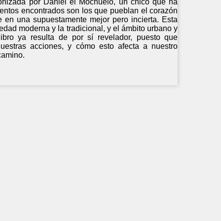
gonizada por Daniel el Mochuelo, un chico que ha
mientos encontrados son los que pueblan el corazón
se en una supuestamente mejor pero incierta. Esta
iedad moderna y la tradicional, y el ámbito urbano y
ibro ya resulta de por sí revelador, puesto que
 nuestras acciones, y cómo esto afecta a nuestro
camino.