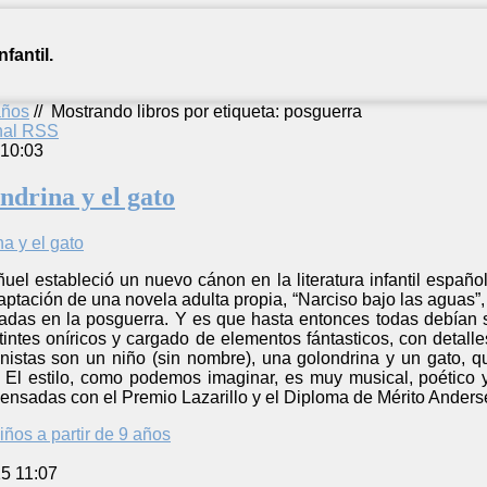
fantil.
años
//
Mostrando libros por etiqueta: posguerra
anal RSS
 10:03
ondrina y el gato
ñuel estableció un nuevo cánon en la literatura infantil español
daptación de una novela adulta propia, “Narciso bajo las aguas”,
radas en la posguerra. Y es que hasta entonces todas debían 
tintes oníricos y cargado de elementos fántasticos, con detall
nistas son un niño (sin nombre), una golondrina y un gato, q
a. El estilo, como podemos imaginar, es muy musical, poético 
ensadas con el Premio Lazarillo y el Diploma de Mérito Anders
iños a partir de 9 años
5 11:07