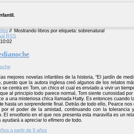
fantil.
años
//
Mostrando libros por etiqueta: sobrenatural
anal RSS
 10:02
edianoche
s mejores novelas infantiles de la historia, “El jardín de me
o, puesto que la autora inglesa creó algunos de los relatos m
n se centra en Tom, un chico el cual es enviado a vivir un tiem
que al principio todo parece normal, Tom siente curiosidad po
ce a una misteriosa chica llamada Hatty. Es entonces cuando la
te hasta un sorprendente final. Detrás de todo ello, Pearce no
por el poder de la amistad, continuando con la tolerancia 
. El envoltorio en el que nos presenta esta maravilla es un re
s ayudará a apreciar lo efímero de todo.
iños a partir de 9 años