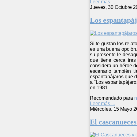
Leer más ...
Jueves, 30 Octubre 2
Los espantapáj
Si te gustan los rela
es una buena opción. 
su presente le desag
que tiene cerca tre
considera un héroe de
escenario también t
espantapájaros que da
a “Los espantapájaros
en 1981.
Recomendado para
n
Leer más ...
Miércoles, 15 Mayo 2
El cascanueces