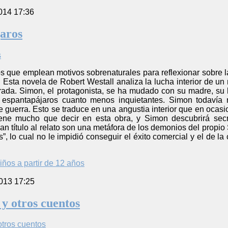
014 17:36
aros
tos que emplean motivos sobrenaturales para reflexionar sobre
Esta novela de Robert Westall analiza la lucha interior de un 
rada. Simon, el protagonista, se ha mudado con su madre, su 
s espantapájaros cuanto menos inquietantes. Simon todavía
 guerra. Esto se traduce en una angustia interior que en ocasi
iene mucho que decir en esta obra, y Simon descubrirá secr
n título al relato son una metáfora de los demonios del propi
”, lo cual no le impidió conseguir el éxito comercial y el de la
iños a partir de 12 años
013 17:25
 y otros cuentos