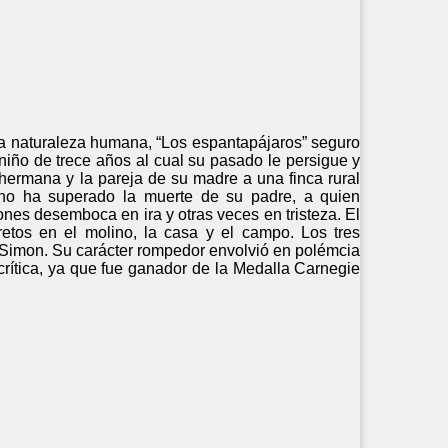
 la naturaleza humana, “Los espantapájaros” seguro
niño de trece años al cual su pasado le persigue y
hermana y la pareja de su madre a una finca rural
 no ha superado la muerte de su padre, a quien
ones desemboca en ira y otras veces en tristeza. El
etos en el molino, la casa y el campo. Los tres
o Simon. Su carácter rompedor envolvió en polémcia
 crítica, ya que fue ganador de la Medalla Carnegie