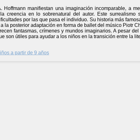
. Hoffmann manifiestan una imaginación incomparable, a med
la creencia en lo sobrenatural del autor. Este surrealismo 
ificultades por las que pasa el individuo. Su historia más famos
a la posterior adaptación en forma de ballet del músico Piotr C
recen fantasmas, crímenes y mundos imaginarios. A pesar del
ue son útiles para ayudar a los niños en la transición entre la lit
iños a partir de 9 años