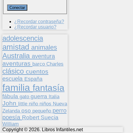
¿Recordar contraseña?
¿Recordar usuario?
adolescencia
amistad
animales
Australia
aventura
aventuras
barco
Charles
clásico
cuentos
escuela
España
familia
fantasía
fábula
guerra
gato
Italia
John
niños
little
niño
Nueva
perro
oso
pequeño
Zelanda
poesía
Suecia
Robert
William
Copyright © 2026. Libros Infantiles.net