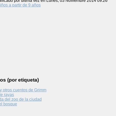
ificado por última vez en Lunes, 03 Noviembre 2014 09:26
iños a partir de 9 años
os (por etiqueta)
 y otros cuentos de Grimm
de rayas
a del zoo de la ciudad
del bosque