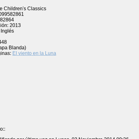
e Children's Classics
099582861
82864
ión:
2013
Inglés
448
Tapa Blanda)
inas:
El viento en la Luna
o::