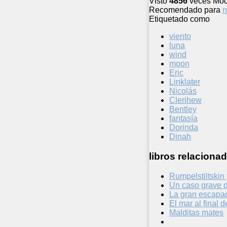
Visto
4856
veces
Mod
Recomendado para
n
Etiquetado como
viento
luna
wind
moon
Eric
Linklater
Nicolás
Clerihew
Bentley
fantasía
Dorinda
Dinah
libros relacionad
Rumpelstiltskin
Un caso grave 
La gran escapad
El mar al final 
Malditas mates