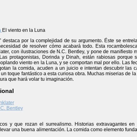
El viento en la Luna
” destaca por la complejidad de su argumento. Éste se entrela
 necesidad de resolver cómo acabará todo. Esta rocambolesca
later, con ilustraciones de N.C. Bentley, y pone de manifiesto
Las protagonistas, Dorinda y Dinah, están rabiosas porque 
soplando viento en la Luna, y se comportan mal por ello. Las fe
tan la comida, acuden a un juicio e intentan descubrir las c
 un toque fantástico a esta curiosa obra. Muchas miserias de 
tura que hará volar tu imaginación.
ional
nklater
 C. Bentley
icos y que rozan el surrealismo. Historias extravagantes en
llevar una buena alimentación. La comida como elemento fundame