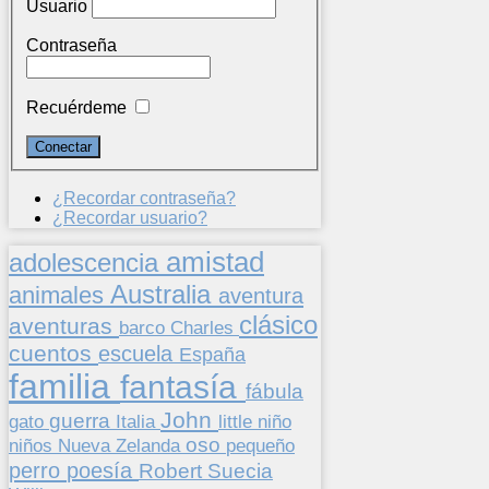
Usuario
Contraseña
Recuérdeme
¿Recordar contraseña?
¿Recordar usuario?
amistad
adolescencia
Australia
animales
aventura
clásico
aventuras
barco
Charles
cuentos
escuela
España
familia
fantasía
fábula
John
guerra
gato
Italia
little
niño
oso
niños
pequeño
Nueva Zelanda
perro
poesía
Suecia
Robert