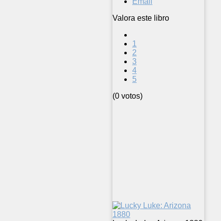
Email
Valora este libro
1
2
3
4
5
(0 votos)