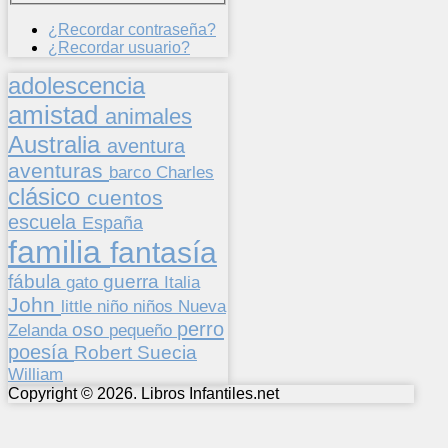
¿Recordar contraseña?
¿Recordar usuario?
adolescencia
amistad
animales
Australia
aventura
aventuras
barco
Charles
clásico
cuentos
escuela
España
familia
fantasía
fábula
guerra
gato
Italia
John
niños
little
niño
Nueva
perro
oso
pequeño
Zelanda
poesía
Suecia
Robert
William
Copyright © 2026. Libros Infantiles.net