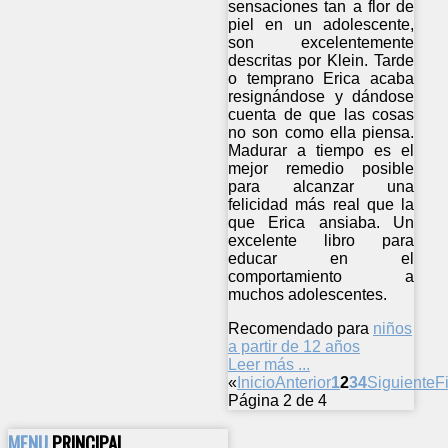
sensaciones tan a flor de
piel en un adolescente,
son excelentemente
descritas por Klein. Tarde
o temprano Erica acaba
resignándose y dándose
cuenta de que las cosas
no son como ella piensa.
Madurar a tiempo es el
mejor remedio posible
para alcanzar una
felicidad más real que la
que Erica ansiaba. Un
excelente libro para
educar en el
comportamiento a
muchos adolescentes.
Recomendado para
niños
a partir de 12 años
Leer más ...
«
Inicio
Anterior
1
2
3
4
Siguiente
F
Página 2 de 4
MENU
PRINCIPAL