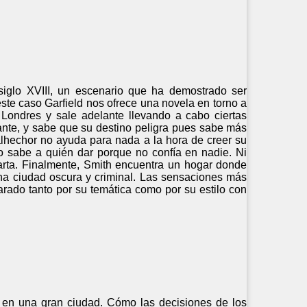
iglo XVIII, un escenario que ha demostrado ser
n este caso Garfield nos ofrece una novela en torno a
Londres y sale adelante llevando a cabo ciertas
tante, y sabe que su destino peligra pues sabe más
malhechor no ayuda para nada a la hora de creer su
o sabe a quién dar porque no confía en nadie. Ni
arta. Finalmente, Smith encuentra un hogar donde
 una ciudad oscura y criminal. Las sensaciones más
arado tanto por su temática como por su estilo con
r en una gran ciudad. Cómo las decisiones de los