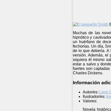
Muchas de las novel
hipnótico y cautivador
un huérfano de doce 
fechorías. Un día, S
de lo que debería. A
versión. Además, el 
siquiera él mismo sa
estar a salvo y dond
fuertes son captadas 
Charles Dickens.
Información adic
Autor/es:
Leon G
Ilustrador/es:
An
Valores:
Novela históric