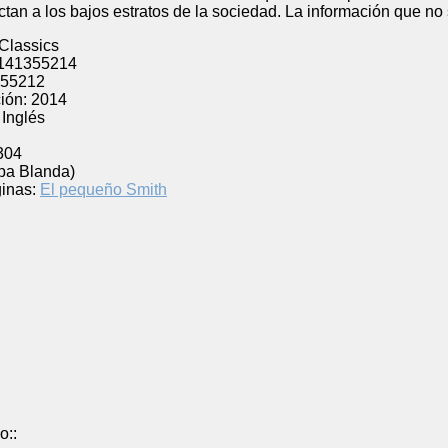
ctan a los bajos estratos de la sociedad. La información que no 
 Classics
141355214
55212
ión:
2014
Inglés
304
pa Blanda)
inas:
El pequeño Smith
o::