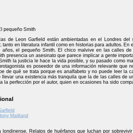
El pequeño Smith
as de Leon Garfield están ambientadas en el Londres del s
, tanto en literatura infantil como en historias para adultos. E
años, el pequeño Smith. El chico malvive en las calles de 
mith presencia un asesinato que parece implicar a gente impor
 Smith la justicia le hace la vida posible, y su pasado como 
protagonista es poseedor de una información relevante que n
be de qué se trata porque es analfabeto y no puede leer la c
e llevar una existencia más tranquila que la de las calles de
a la perfección por el autor, quien en ocasiones ha sido comp
ional
arfield
tony Maitland
a londinense. Relatos de huérfanos que luchan por sobrevivi