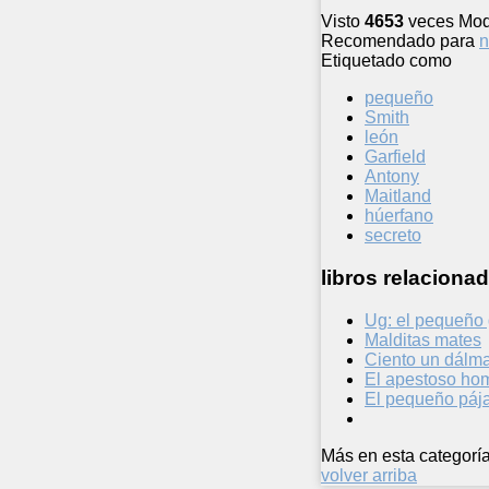
Visto
4653
veces
Mod
Recomendado para
n
Etiquetado como
pequeño
Smith
león
Garfield
Antony
Maitland
húerfano
secreto
libros relacionad
Ug: el pequeño 
Malditas mates
Ciento un dálm
El apestoso ho
El pequeño páj
Más en esta categoría
volver arriba