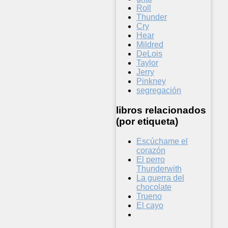
Roll
Thunder
Cry
Hear
Mildred
DeLois
Taylor
Jerry
Pinkney
segregación
libros relacionados
(por etiqueta)
Escúchame el
corazón
El perro
Thunderwith
La guerra del
chocolate
Trueno
El cayo