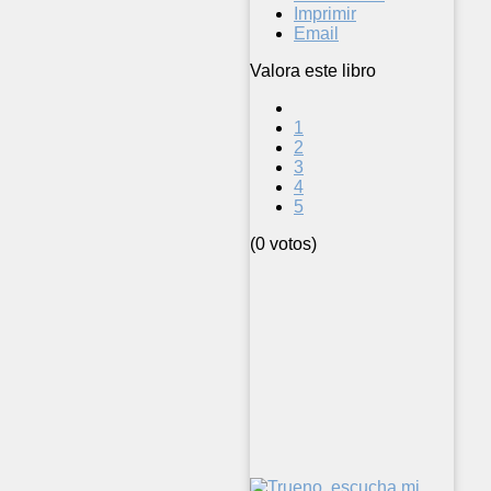
Imprimir
Email
Valora este libro
1
2
3
4
5
(0 votos)