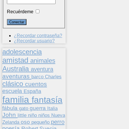
Recuérdeme
¿Recordar contraseña?
¿Recordar usuario?
adolescencia
amistad
animales
Australia
aventura
aventuras
barco
Charles
clásico
cuentos
escuela
España
familia
fantasía
fábula
guerra
gato
Italia
John
niños
little
niño
Nueva
perro
oso
pequeño
Zelanda
poesía
Suecia
Robert