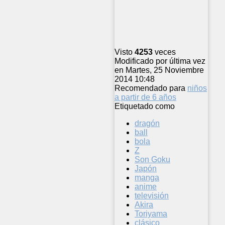
Visto
4253
veces
Modificado por última vez
en Martes, 25 Noviembre
2014 10:48
Recomendado para
niños
a partir de 6 años
Etiquetado como
dragón
ball
bola
Z
Son Goku
Japón
manga
anime
televisión
Akira
Toriyama
clásico