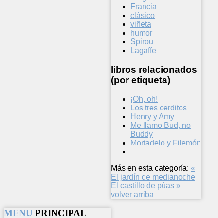
Francia
clásico
viñeta
humor
Spirou
Lagaffe
libros relacionados
(por etiqueta)
¡Oh, oh!
Los tres cerditos
Henry y Amy
Me llamo Bud, no
Buddy
Mortadelo y Filemón
Más en esta categoría:
«
El jardín de medianoche
El castillo de púas »
volver arriba
MENU
PRINCIPAL