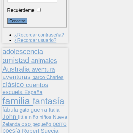
Recuérdeme
¿Recordar contraseña?
¿Recordar usuario?
adolescencia
amistad
animales
Australia
aventura
aventuras
barco
Charles
clásico
cuentos
escuela
España
familia
fantasía
fábula
guerra
gato
Italia
John
niños
little
niño
Nueva
perro
oso
pequeño
Zelanda
poesía
Suecia
Robert