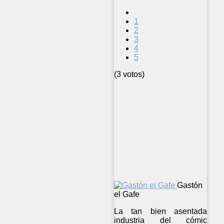
1
2
3
4
5
(3 votos)
Gastón
el Gafe
La tan bien asentada
industria del cómic