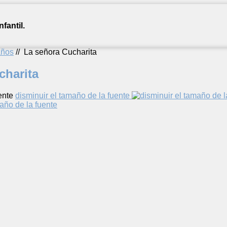
fantil.
años
//
La señora Cucharita
charita
ente
disminuir el tamaño de la fuente