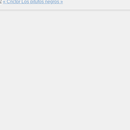
:
« Crictor
Los pitufos negros »