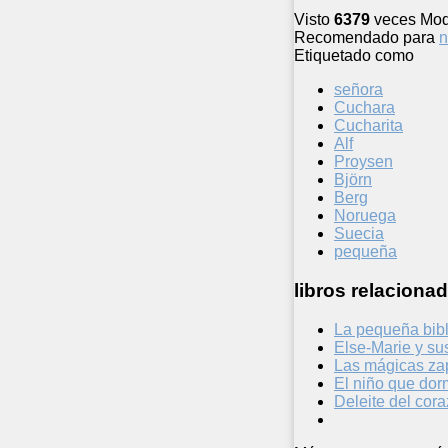
Visto
6379
veces
Mod
Recomendado para
n
Etiquetado como
señora
Cuchara
Cucharita
Alf
Proysen
Björn
Berg
Noruega
Suecia
pequeña
libros relacionad
La pequeña bibl
Else-Marie y su
Las mágicas zap
El niño que dor
Deleite del cor