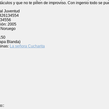
táculos y que no te pillen de improviso. Con ingenio todo se pu
ial Juventud
426134554
34556
ión:
2005
Noruego
l
150
Tapa Blanda)
inas:
La señora Cucharita
o::