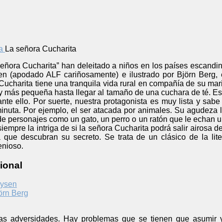
La señora Cucharita
 señora Cucharita” han deleitado a niños en los países escand
en (apodado ALF cariñosamente) e ilustrado por Björn Berg,
Cucharita tiene una tranquila vida rural en compañía de su mar
 más pequeña hasta llegar al tamaño de una cuchara de té. Est
nte ello. Por suerte, nuestra protagonista es muy lista y sab
nuta. Por ejemplo, el ser atacada por animales. Su agudeza le
de personajes como un gato, un perro o un ratón que le echan 
siempre la intriga de si la señora Cucharita podrá salir airosa 
a que descubran su secreto. Se trata de un clásico de la lite
enioso.
ional
oysen
örn Berg
as adversidades. Hay problemas que se tienen que asumir y c