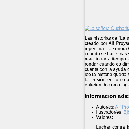
Las historias de “La
creado por Alf Proys
repentina. La señora 
cuando se hace más y
reaccionar a tiempo a
rondar cuando es dimi
cuenta con la ayuda 
lee la historia queda 
la tensión en torno 
entretenido como ing
Información adic
Autor/es:
Alf Pr
Ilustrador/es:
Bj
Valores:
Luchar contra l