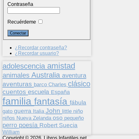
Contraseña
Recuérdeme
¿Recordar contraseña?
¿Recordar usuario?
amistad
adolescencia
Australia
animales
aventura
clásico
aventuras
barco
Charles
cuentos
escuela
España
familia
fantasía
fábula
John
guerra
gato
Italia
little
niño
oso
niños
pequeño
Nueva Zelanda
perro
poesía
Suecia
Robert
William
Copyright © 2026. Libros Infantiles.net