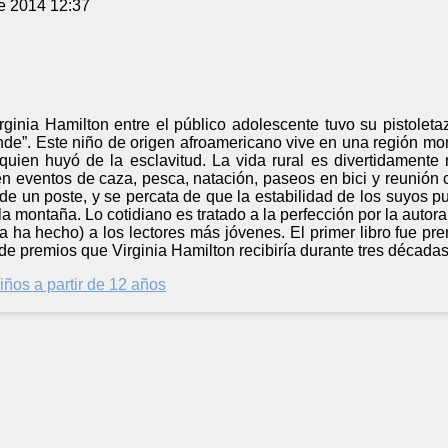
e 2014 12:37
ginia Hamilton entre el público adolescente tuvo su pistoleta
ande”. Este niño de origen afroamericano vive en una región 
quien huyó de la esclavitud. La vida rural es divertidamente 
 eventos de caza, pesca, natación, paseos en bici y reunión c
o de un poste, y se percata de que la estabilidad de los suyo
la montaña. Lo cotidiano es tratado a la perfección por la autora
a ha hecho) a los lectores más jóvenes. El primer libro fue p
 de premios que Virginia Hamilton recibiría durante tres décadas
iños a partir de 12 años