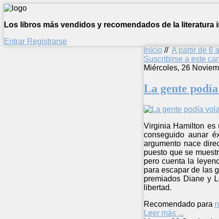
Los libros más vendidos y recomendados de la literatura in
Entrar
Registrarse
Inicio
//
A partir de 6 
Suscribirse a este c
Miércoles, 26 Noviem
La gente podía
Virginia Hamilton es 
conseguido aunar éxi
argumento nace direct
puesto que se muestr
pero cuenta la leyen
para escapar de las g
premiados Diane y Le
libertad.
Recomendado para
n
Leer más ...