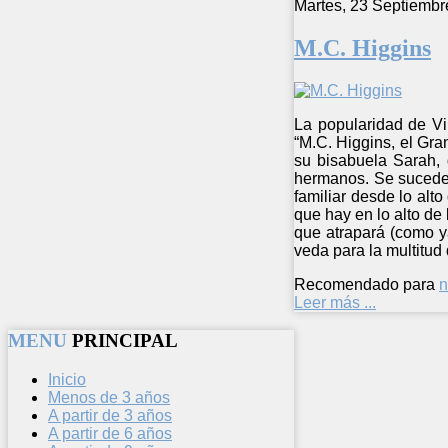
Martes, 23 Septiembr
M.C. Higgins
La popularidad de Vir
“M.C. Higgins, el Gr
su bisabuela Sarah, 
hermanos. Se suceden
familiar desde lo alt
que hay en lo alto de 
que atrapará (como y
veda para la multitud
Recomendado para
n
Leer más ...
MENU
PRINCIPAL
Inicio
Menos de 3 años
A partir de 3 años
A partir de 6 años