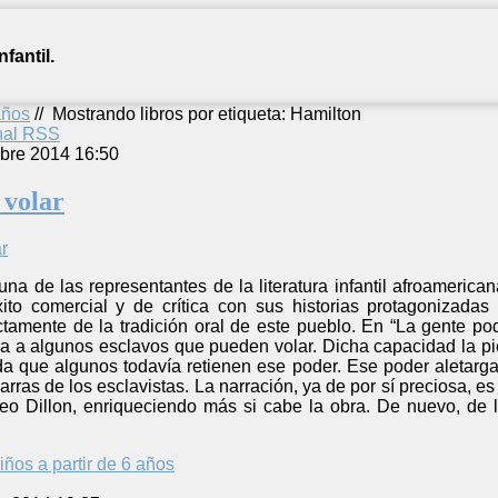
fantil.
años
//
Mostrando libros por etiqueta: Hamilton
anal RSS
bre 2014 16:50
 volar
una de las representantes de la literatura infantil afroameri
to comercial y de crítica con sus historias protagonizadas
amente de la tradición oral de este pueblo. En “La gente podí
a a algunos esclavos que pueden volar. Dicha capacidad la pie
da que algunos todavía retienen ese poder. Ese poder aletarg
arras de los esclavistas. La narración, ya de por sí preciosa, e
o Dillon, enriqueciendo más si cabe la obra. De nuevo, de 
iños a partir de 6 años