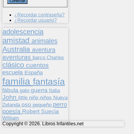
¿Recordar contraseña?
¿Recordar usuario?
adolescencia
amistad
animales
Australia
aventura
aventuras
barco
Charles
clásico
cuentos
escuela
España
familia
fantasía
fábula
guerra
gato
Italia
John
niños
little
niño
Nueva
perro
oso
pequeño
Zelanda
poesía
Suecia
Robert
William
Copyright © 2026. Libros Infantiles.net