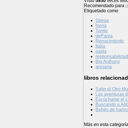
Visto
5930
veces
Mod
Recomendado para
n
Etiquetado como
Strega
Nona
Tomie
dePaola
Renacimiento
Italia
pasta
responsabilidad
Big Anthony
anciana
libros relacionad
Salto al Otro M
Las aventuras d
Escúchame el c
Buscando a Alib
Bebés de harin
Más en esta categoría