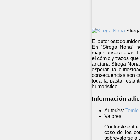
Streg
El autor estadouniden
En “Strega Nona” no
majestuosas casas. L
el cómic y trazos que
anciana Strega Nona.
esperar, la curiosi
consecuencias son ca
toda la pasta resta
humorístico.
Información adic
Autor/es:
Tomie
Valores:
Contraste entre
caso de los co
sobrevalorse a