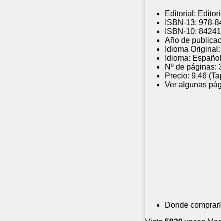
Editorial:
Editor
ISBN-13:
978-8
ISBN-10:
84241
Año de publicac
Idioma Original:
Idioma:
Españo
Nº de páginas:
Precio:
9,46 (Ta
Ver algunas pág
Donde comprarl