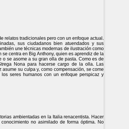
e relatos tradicionales pero con un enfoque actual.
quinadas, sus ciudadanos bien atuendados y sus
también une técnicas modernas de ilustración como
n se centra en Big Anthony, quien es aprendiz de la
e o se asome a su gran olla de pasta. Como es de
Strega Nona para hacerse cargo de la olla. Las
ndiz asume su culpa y, como compensación, se come
de los seres humanos con un enfoque perspicaz y
torias ambientadas en la Italia renacentista. Hacer
n conocimiento no asimilado de forma óptima. No