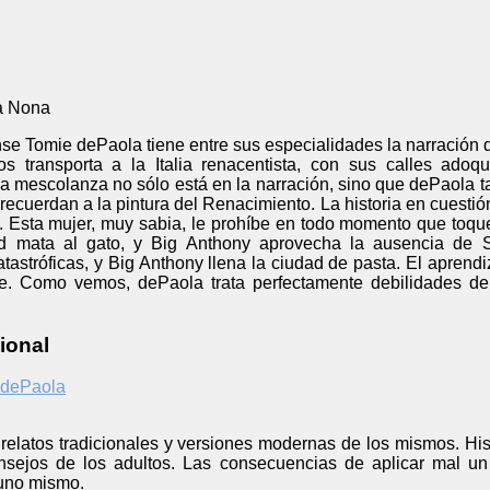
a Nona
se Tomie dePaola tiene entre sus especialidades la narración d
s transporta a la Italia renacentista, con sus calles ado
a mescolanza no sólo está en la narración, sino que dePaola 
 recuerdan a la pintura del Renacimiento. La historia en cuestió
 Esta mujer, muy sabia, le prohíbe en todo momento que toqu
dad mata al gato, y Big Anthony aprovecha la ausencia de 
tastróficas, y Big Anthony llena la ciudad de pasta. El apre
nte. Como vemos, dePaola trata perfectamente debilidades 
ional
 dePaola
 relatos tradicionales y versiones modernas de los mismos. His
nsejos de los adultos. Las consecuencias de aplicar mal u
 uno mismo.