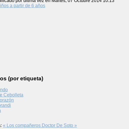
ificado por última vez en Martes, 07 Octubre 2014 10:13
iños a partir de 6 años
os (por etiqueta)
undo
e Cebolleta
orazón
randi
a
:
« Los compañeros
Doctor De Soto »