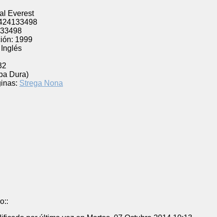
ial Everest
424133498
33498
ión:
1999
Inglés
l
32
pa Dura)
inas:
Strega Nona
o::