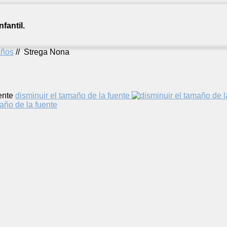
fantil.
años
//
Strega Nona
ente
disminuir el tamaño de la fuente