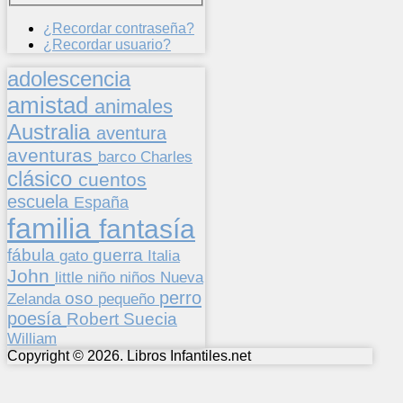
¿Recordar contraseña?
¿Recordar usuario?
adolescencia
amistad
animales
Australia
aventura
aventuras
barco
Charles
clásico
cuentos
escuela
España
familia
fantasía
fábula
guerra
gato
Italia
John
niños
little
niño
Nueva
perro
oso
pequeño
Zelanda
poesía
Suecia
Robert
William
Copyright © 2026. Libros Infantiles.net