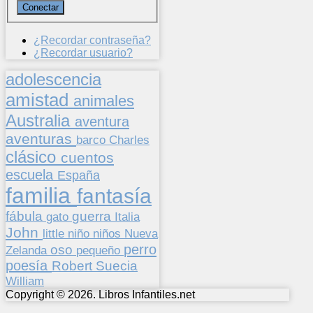
¿Recordar contraseña?
¿Recordar usuario?
adolescencia
amistad
animales
Australia
aventura
aventuras
barco
Charles
clásico
cuentos
escuela
España
familia
fantasía
fábula
guerra
gato
Italia
John
niños
little
niño
Nueva
perro
oso
pequeño
Zelanda
poesía
Suecia
Robert
William
Copyright © 2026. Libros Infantiles.net