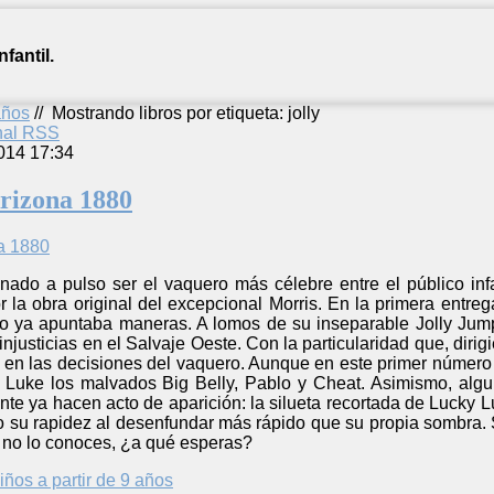
fantil.
años
//
Mostrando libros por etiqueta: jolly
anal RSS
014 17:34
rizona 1880
ado a pulso ser el vaquero más célebre entre el público infan
 la obra original del excepcional Morris. En la primera entre
o ya apuntaba maneras. A lomos de su inseparable Jolly Jumpe
injusticias en el Salvaje Oeste. Con la particularidad que, dirigi
o en las decisiones del vaquero. Aunque en este primer númer
 Luke los malvados Big Belly, Pablo y Cheat. Asimismo, algun
te ya hacen acto de aparición: la silueta recortada de Lucky L
 su rapidez al desenfundar más rápido que su propia sombra. S
a no lo conoces, ¿a qué esperas?
iños a partir de 9 años