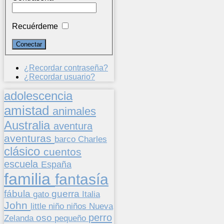
Recuérdeme
¿Recordar contraseña?
¿Recordar usuario?
adolescencia
amistad
animales
Australia
aventura
aventuras
barco
Charles
clásico
cuentos
escuela
España
familia
fantasía
fábula
guerra
gato
Italia
John
niños
little
niño
Nueva
perro
oso
pequeño
Zelanda