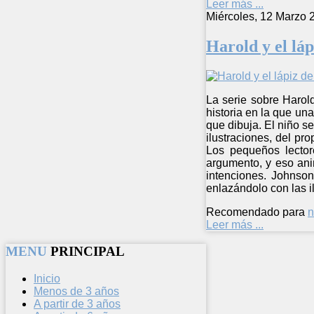
Leer más ...
Miércoles, 12 Marzo 
Harold y el lá
La serie sobre Harold
historia en la que un
que dibuja. El niño s
ilustraciones, del pr
Los pequeños lector
argumento, y eso ani
intenciones. Johnson
enlazándolo con las i
Recomendado para
n
Leer más ...
MENU
PRINCIPAL
Inicio
Menos de 3 años
A partir de 3 años