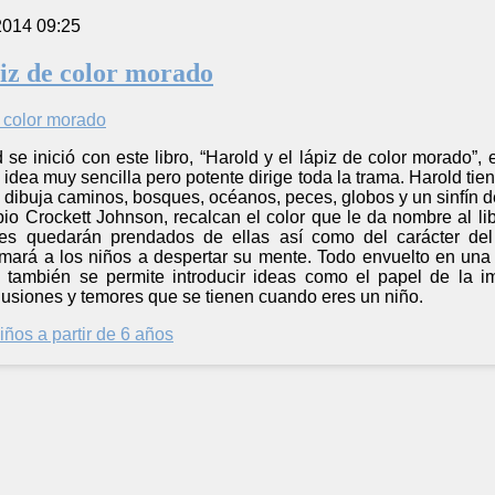
2014 09:25
piz de color morado
 se inició con este libro, “Harold y el lápiz de color morado”,
a idea muy sencilla pero potente dirige toda la trama. Harold ti
e dibuja caminos, bosques, océanos, peces, globos y un sinfín 
opio Crockett Johnson, recalcan el color que le da nombre al lib
es quedarán prendados de ellas así como del carácter del
mará a los niños a despertar su mente. Todo envuelto en una 
 también se permite introducir ideas como el papel de la i
lusiones y temores que se tienen cuando eres un niño.
iños a partir de 6 años