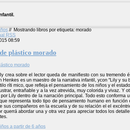
fantil.
años
//
Mostrando libros por etiqueta: morado
anal RSS
015 08:59
 de plástico morado
ily crea sobre el lector queda de manifiesto con su tremendo 
 Henkes es un maestro de la narrativa infantil, ycon “Lily y su
tilo ríti mico, que refleja el pensamiento de los niños y el est
ustrar, entrañable y a la vez atrevida, muy colorida y vivaz. Y o
o por Lily dentro de la narración principal. Todo esto conforma 
a que representa todo tipo de pensamiento humano en funció
e sus compañeros en la escuela y de su relación el el excéntrico
 querrá abordar una y otra vez para apreciar todos los detalle
tes.
iños a partir de 6 años