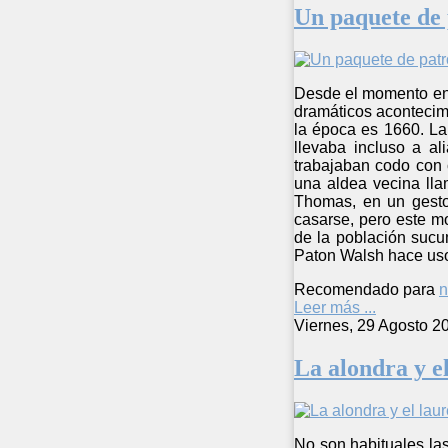
Un paquete de 
Desde el momento en 
dramáticos acontecimi
la época es 1660. La
llevaba incluso a al
trabajaban codo con 
una aldea vecina ll
Thomas, en un gesto 
casarse, pero este m
de la población sucu
Paton Walsh hace uso 
Recomendado para
n
Leer más ...
Viernes, 29 Agosto 2
La alondra y el
No son habituales las 