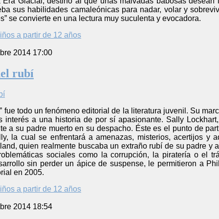
Era Glacial, destino al que unas malvadas babosas desean l
a sus habilidades camaleónicas para nadar, volar y sobrevivir
s” se convierte en una lectura muy suculenta y evocadora.
iños a partir de 12 años
bre 2014 17:00
el rubí
” fue todo un fenómeno editorial de la literatura juvenil. Su marc
 interés a una historia de por sí apasionante. Sally Lockhart,
te a su padre muerto en su despacho. Éste es el punto de part
lly, la cual se enfrentará a amenazas, misterios, acertijos y
land, quien realmente buscaba un extraño rubí de su padre y al
oblemáticas sociales como la corrupción, la piratería o el t
sarrollo sin perder un ápice de suspense, le permitieron a P
rial en 2005.
iños a partir de 12 años
bre 2014 18:54