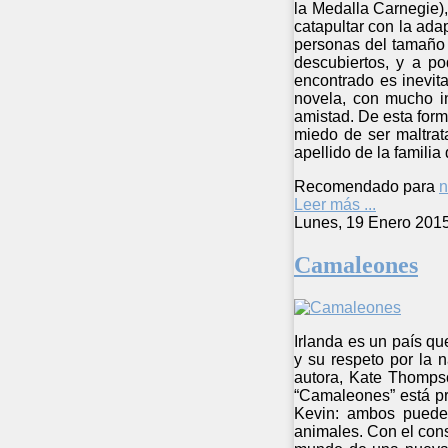
la Medalla Carnegie)
catapultar con la ad
personas del tamaño d
descubiertos, y a p
encontrado es inevit
novela, con mucho in
amistad. De esta form
miedo de ser maltrat
apellido de la familia
Recomendado para
n
Leer más ...
Lunes, 19 Enero 201
Camaleones
Irlanda es un país qu
y su respeto por la 
autora, Kate Thompso
“Camaleones” está pr
Kevin: ambos pueden
animales. Con el cons