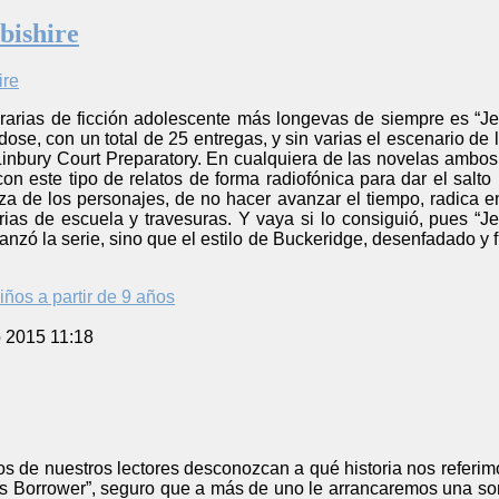
bishire
erarias de ficción adolescente más longevas de siempre es “J
ose, con un total de 25 entregas, y sin varias el escenario de l
Linbury Court Preparatory. En cualquiera de las novelas ambos
n este tipo de relatos de forma radiofónica para dar el salto
eza de los personajes, de no hacer avanzar el tiempo, radica en 
orias de escuela y travesuras. Y vaya si lo consiguió, pues “J
fianzó la serie, sino que el estilo de Buckeridge, desenfadado y 
iños a partir de 9 años
o 2015 11:18
 de nuestros lectores desconozcan a qué historia nos referimos
os Borrower”, seguro que a más de uno le arrancaremos una so