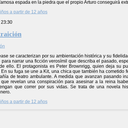
amosa espada en la piedra que el propio Arturo conseguirá extr
iños a partir de 12 años
 23:30
traición
ase se caracterizan por su ambientación histórica y su fidelid
ara narrar una ficción verosímil que describa el pasado, especi
e ello. El protagonista es Peter Brownrigg, quien deja su pu
. En su fuga se une a Kit, una chica que también ha cometido 
ñía de teatro ambulante. A medida que avanzan pasando inad
s que revelan una conspiración para asesinar a la reina Isabe
engan que correr por sus vidas. Se trata de una novela histó
énero.
iños a partir de 12 años