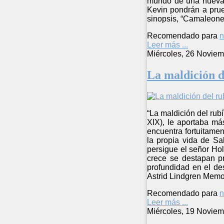
mundo de una nueva 
Kevin pondrán a prueb
sinopsis, “Camaleone
Recomendado para
n
Leer más ...
Miércoles, 26 Noviem
La maldición d
“La maldición del rubí
XIX), le aportaba más
encuentra fortuitamen
la propia vida de Sa
persigue el señor Hol
crece se destapan pr
profundidad en el de
Astrid Lindgren Memo
Recomendado para
n
Leer más ...
Miércoles, 19 Noviem