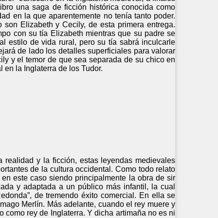
ibro una saga de ficción histórica conocida como
dad en la que aparentemente no tenía tanto poder.
son Elizabeth y Cecily, de esta primera entrega.
ampo con su tía Elizabeth mientras que su padre se
l estilo de vida rural, pero su tía sabrá inculcarle
ará de lado los detalles superficiales para valorar
ily y el temor de que sea separada de su chico en
en la Inglaterra de los Tudor.
a realidad y la ficción, estas leyendas medievales
rtantes de la cultura occidental. Como todo relato
s, en este caso siendo principalmente la obra de sir
da y adaptada a un público más infantil, la cual
 Redonda”, de tremendo éxito comercial. En ella se
l mago Merlín. Más adelante, cuando el rey muere y
ro como rey de Inglaterra. Y dicha artimaña no es ni