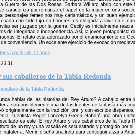
na Guerra de las Dos Rosas. Barbara Willard abrió con este l
se caracteriza por remarcar el papel de la mujer en una socie
ta personajes femeninos muy carismáticos, y un buen ejemplo 
 criada con todo lujo en Londres, es obligada a vivir en el c
vitar ser juzgado por la guerra. Cecily es inicialmente reacia a
es de integridad e independencia. Así, la joven protagonista dej
ersonas. El relato está aderezado por el enamoramiento de Cec
de conveniencia. Un excelente ejercicio de evocación medieval 
iños a partir de 12 años
 23:31
y sus caballeros de la Tabla Redonda
nca hablar de las historias del Rey Arturo? A caballo entre l
erra son posiblemente una de las fuentes de fantasía más impo
tuyó originalmente con la tradición oral y con escritos disperso
nial cuentista Roger Lancelyn Green elaboró una obra unifica
resultado es este “El rey Arturo y sus caballeros de la Tabla
ruto de un rey y una vasalla es secuestrado y protegido por e
 Inglaterra, Merlín diseña una treta para conseguir alzar a Artu