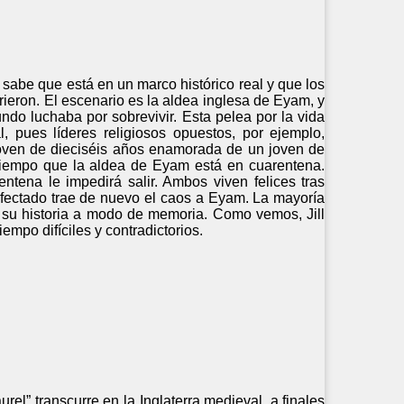
abe que está en un marco histórico real y que los
rieron. El escenario es la aldea inglesa de Eyam, y
ndo luchaba por sobrevivir. Esta pelea por la vida
, pues líderes religiosos opuestos, por ejemplo,
 joven de dieciséis años enamorada de un joven de
tiempo que la aldea de Eyam está en cuarentena.
tena le impedirá salir. Ambos viven felices tras
infectado trae de nuevo el caos a Eyam. La mayoría
 su historia a modo de memoria. Como vemos, Jill
mpo difíciles y contradictorios.
urel” transcurre en la Inglaterra medieval, a finales