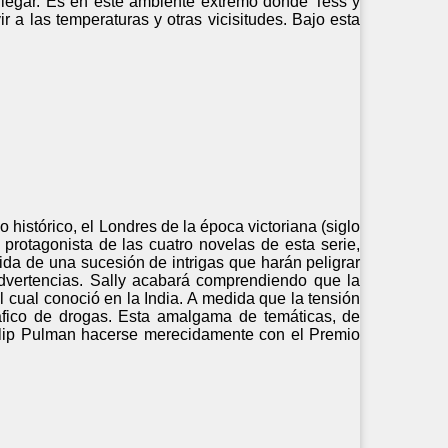
legar. Es en este ambiente extremo donde Tess y
 a las temperaturas y otras vicisitudes. Bajo esta
o histórico, el Londres de la época victoriana (siglo
 protagonista de las cuatro novelas de esta serie,
ida de una sucesión de intrigas que harán peligrar
 advertencias. Sally acabará comprendiendo que la
 cual conoció en la India. A medida que la tensión
ráfico de drogas. Esta amalgama de temáticas, de
hilip Pulman hacerse merecidamente con el Premio