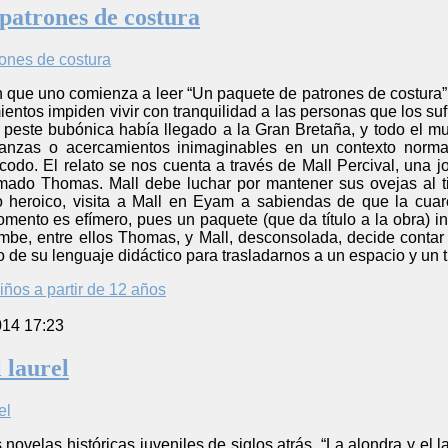
patrones de costura
que uno comienza a leer “Un paquete de patrones de costura” s
entos impiden vivir con tranquilidad a las personas que los suf
 peste bubónica había llegado a la Gran Bretaña, y todo el mu
ianzas o acercamientos inimaginables en un contexto normal
codo. El relato se nos cuenta a través de Mall Percival, una
amado Thomas. Mall debe luchar por mantener sus ovejas al 
heroico, visita a Mall en Eyam a sabiendas de que la cuaren
omento es efímero, pues un paquete (que da título a la obra) 
mbe, entre ellos Thomas, y Mall, desconsolada, decide contar
de su lenguaje didáctico para trasladarnos a un espacio y un tie
iños a partir de 12 años
014 17:23
 laurel
novelas históricas juveniles de siglos atrás. “La alondra y el la