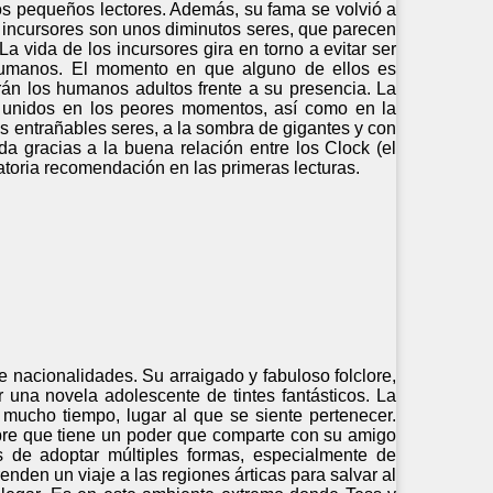
s pequeños lectores. Además, su fama se volvió a
 incursores son unos diminutos seres, que parecen
a vida de los incursores gira en torno a evitar ser
 humanos. El momento en que alguno de ellos es
rán los humanos adultos frente a su presencia. La
er unidos en los peores momentos, así como en la
os entrañables seres, a la sombra de gigantes y con
a gracias a la buena relación entre los Clock (el
igatoria recomendación en las primeras lecturas.
e nacionalidades. Su arraigado y fabuloso folclore,
r una novela adolescente de tintes fantásticos. La
mucho tiempo, lugar al que se siente pertenecer.
bre que tiene un poder que comparte con su amigo
de adoptar múltiples formas, especialmente de
nden un viaje a las regiones árticas para salvar al