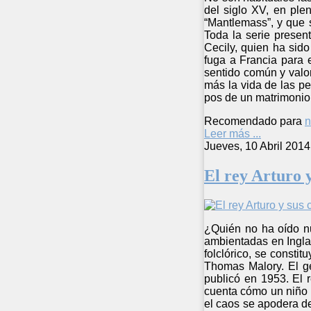
del siglo XV, en ple
“Mantlemass”, y que 
Toda la serie presen
Cecily, quien ha sido
fuga a Francia para e
sentido común y valor
más la vida de las p
pos de un matrimonio 
Recomendado para
n
Leer más ...
Jueves, 10 Abril 2014
El rey Arturo 
¿Quién no ha oído nu
ambientadas en Inglat
folclórico, se consti
Thomas Malory. El ge
publicó en 1953. El 
cuenta cómo un niño f
el caos se apodera de