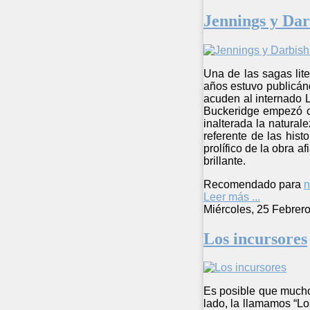
Jennings y Dar
Una de las sagas lit
años estuvo publicánd
acuden al internado 
Buckeridge empezó co
inalterada la natural
referente de las hist
prolífico de la obra a
brillante.
Recomendado para
n
Leer más ...
Miércoles, 25 Febrer
Los incursores
Es posible que muchos
lado, la llamamos “L