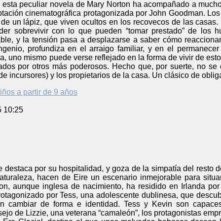
, esta peculiar novela de Mary Norton ha acompañado a mucho
aptación cinematográfica protagonizada por John Goodman. Los
e un lápiz, que viven ocultos en los recovecos de las casas. L
oder sobrevivir con lo que pueden “tomar prestado” de los
able, y la tensión pasa a desplazarse a saber cómo reacciona
genio, profundiza en el arraigo familiar, y en el permanec
a, uno mismo puede verse reflejado en la forma de vivir de est
ados por otros más poderosos. Hecho que, por suerte, no se d
 de incursores) y los propietarios de la casa. Un clásico de obl
iños a partir de 9 años
5 10:25
e destaca por su hospitalidad, y goza de la simpatía del resto d
naturaleza, hacen de Eire un escenario inmejorable para situa
n, aunque inglesa de nacimiento, ha residido en Irlanda por 
otagonizado por Tess, una adolescente dublinesa, que descu
 cambiar de forma e identidad. Tess y Kevin son capaces 
ejo de Lizzie, una veterana “camaleón”, los protagonistas empre