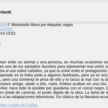
fantil.
años
//
Mostrando libros por etiqueta: negro
anal RSS
014 15:02
o
rman entre un animal y una persona, en muchas ocasiones so
es uno de los ejemplos favoritos para representar esa unión al
la al uso sobre caballos, ya que la unión entre el protagonista
porada en la India junto a algunos familiares, pero ya se en
, pero una tormenta le priva de ello y lo lanza al mar con la 
 nuevo amigo, atado a ella, nada. Ambos acaban en una isla
 Alec hace todo lo posible por quedarse con el corcel negro.
en jinete de carreras, el punto álgido de la obra. La fama de e
 a las adaptaciones televisivas. Un clásico de la literatura ecu
iños a partir de 9 años