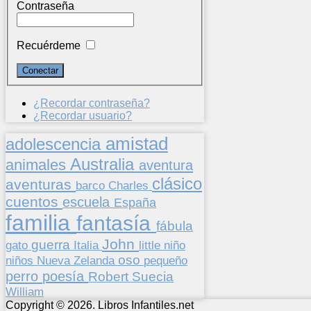
Contraseña
Recuérdeme
¿Recordar contraseña?
¿Recordar usuario?
amistad
adolescencia
Australia
animales
aventura
clásico
aventuras
barco
Charles
cuentos
escuela
España
familia
fantasía
fábula
John
guerra
gato
Italia
little
niño
oso
niños
pequeño
Nueva Zelanda
perro
poesía
Suecia
Robert
William
Copyright © 2026. Libros Infantiles.net