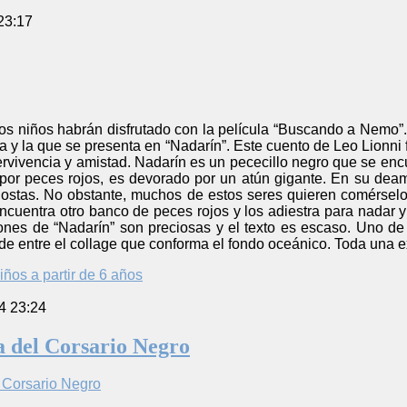
23:17
niños habrán disfrutado con la película “Buscando a Nemo”. En
 y la que se presenta en “Nadarín”. Este cuento de Leo Lionni
ervivencia y amistad. Nadarín es un pececillo negro que se enc
por peces rojos, es devorado por un atún gigante. En su deam
ostas. No obstante, muchos de estos seres quieren comérsel
ncuentra otro banco de peces rojos y los adiestra para nadar 
iones de “Nadarín” son preciosas y el texto es escaso. Uno de 
de entre el collage que conforma el fondo oceánico. Toda una e
iños a partir de 6 años
4 23:24
ja del Corsario Negro