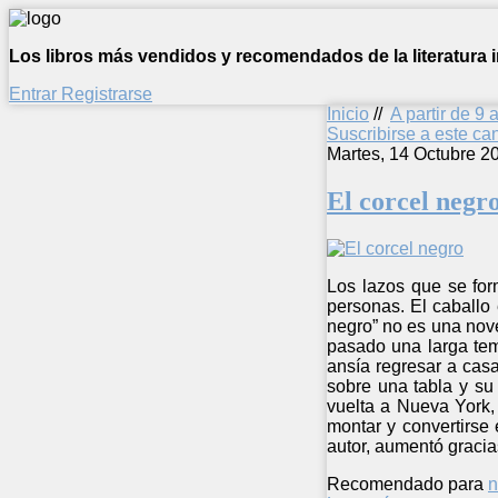
Los libros más vendidos y recomendados de la literatura in
Entrar
Registrarse
Inicio
//
A partir de 9 
Suscribirse a este c
Martes, 14 Octubre 2
El corcel negr
Los lazos que se fo
personas. El caballo 
negro” no es una nove
pasado una larga tem
ansía regresar a casa
sobre una tabla y su
vuelta a Nueva York,
montar y convertirse 
autor, aumentó gracias
Recomendado para
n