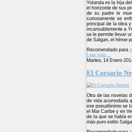
Yolanda es la hija de
el horizonte de sus p
de su padre le muev
curiosamente se enf
principal de la obra 
incansablemente a Yo
se le permite llevar 
de Salgari, el héroe 
Recomendado para
n
Leer más ...
Martes, 14 Enero 201
El Corsario N
Otra de las novelas d
de vida acomodada qu
ese pseudónimo se lan
el Mar Caribe y en V
de la que se había e
más puro estilo Salga
Recomendado para
n