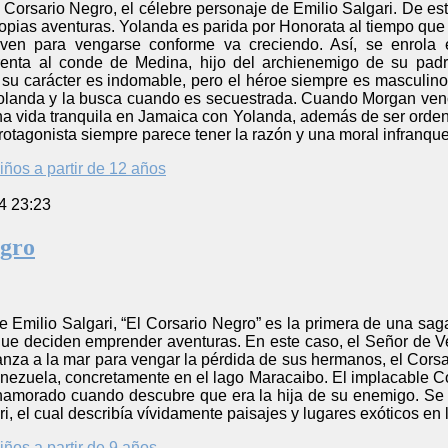
l Corsario Negro, el célebre personaje de Emilio Salgari. De es
ropias aventuras. Yolanda es parida por Honorata al tiempo que é
en para vengarse conforme va creciendo. Así, se enrola 
renta al conde de Medina, hijo del archienemigo de su pad
y su carácter es indomable, pero el héroe siempre es masculin
landa y la busca cuando es secuestrada. Cuando Morgan venc
una vida tranquila en Jamaica con Yolanda, además de ser ordenad
protagonista siempre parece tener la razón y una moral infranque
iños a partir de 12 años
4 23:23
egro
e Emilio Salgari, “El Corsario Negro” es la primera de una sag
e deciden emprender aventuras. En este caso, el Señor de Ven
za a la mar para vengar la pérdida de sus hermanos, el Corsar
enezuela, concretamente en el lago Maracaibo. El implacable C
namorado cuando descubre que era la hija de su enemigo. Se tr
ri, el cual describía vívidamente paisajes y lugares exóticos en
iños a partir de 9 años