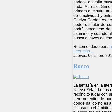
padece distrofia mus
nada. Aun así, Simon
primero que sufre ant
de emotividad y entra
Gaelyn Gordon Award 
poder disfrutar de s
podrá percatarse de
asumirlo, y cuando a
busca a través de est
Recomendado para
n
Leer más ...
Jueves, 08 Enero 201
Rocco
La fantasía en la lit
Nueva Zelanda nos de
recóndito lugar con u
pero no entiende por
donde ha ido no es al
incluso en el ámbito 