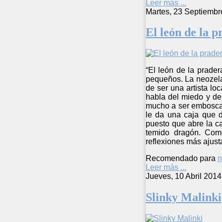
Leer más ...
Martes, 23 Septiembr
El león de la 
“El león de la prade
pequeños. La neozela
de ser una artista lo
habla del miedo y de 
mucho a ser emboscad
le da una caja que d
puesto que abre la ca
temido dragón. Como
reflexiones más ajust
Recomendado para
n
Leer más ...
Jueves, 10 Abril 2014
Slinky Malinki