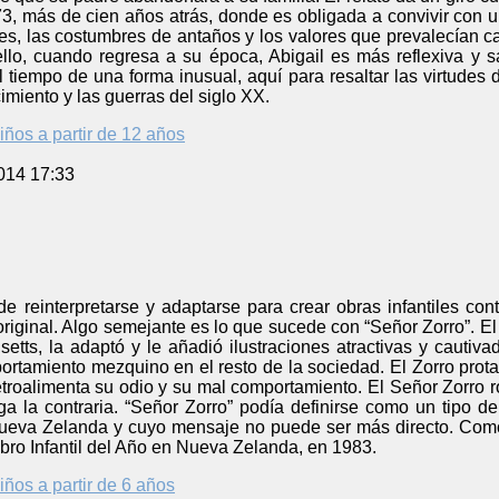
73, más de cien años atrás, donde es obligada a convivir con 
s, las costumbres de antaños y los valores que prevalecían ca
lo, cuando regresa a su época, Abigail es más reflexiva y s
l tiempo de una forma inusual, aquí para resaltar las virtudes 
imiento y las guerras del siglo XX.
iños a partir de 12 años
014 17:33
ede reinterpretarse y adaptarse para crear obras infantiles 
 original. Algo semejante es lo que sucede con “Señor Zorro”. 
etts, la adaptó y le añadió ilustraciones atractivas y cautiva
tamiento mezquino en el resto de la sociedad. El Zorro protag
etroalimenta su odio y su mal comportamiento. El Señor Zorro 
ga la contraria. “Señor Zorro” podía definirse como un tipo 
ueva Zelanda y cuyo mensaje no puede ser más directo. Como 
Libro Infantil del Año en Nueva Zelanda, en 1983.
iños a partir de 6 años