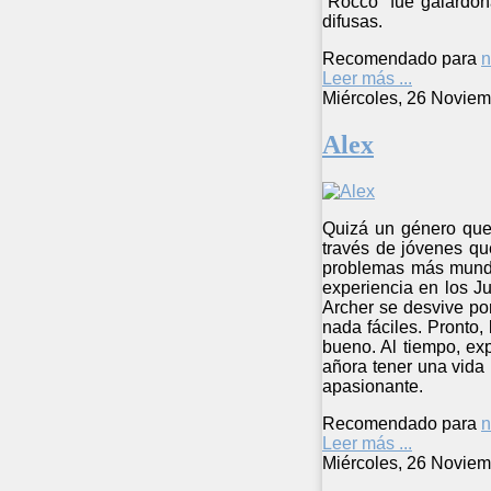
“Rocco” fue galardon
difusas.
Recomendado para
n
Leer más ...
Miércoles, 26 Noviem
Alex
Quizá un género que s
través de jóvenes que
problemas más mundan
experiencia en los J
Archer se desvive por
nada fáciles. Pronto,
bueno. Al tiempo, ex
añora tener una vida 
apasionante.
Recomendado para
n
Leer más ...
Miércoles, 26 Noviem