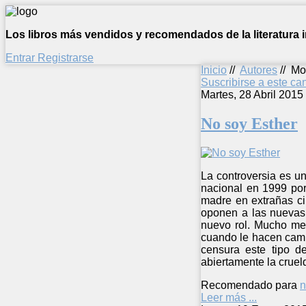
Los libros más vendidos y recomendados de la literatura in
Entrar
Registrarse
Inicio
//
Autores
//
Mo
Suscribirse a este c
Martes, 28 Abril 2015
No soy Esther
La controversia es un
nacional en 1999 por 
madre en extrañas ci
oponen a las nuevas 
nuevo rol. Mucho men
cuando le hacen cambi
censura este tipo d
abiertamente la cruel
Recomendado para
n
Leer más ...