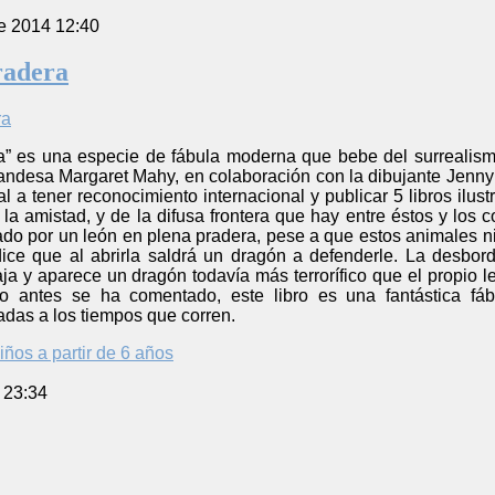
e 2014 12:40
pradera
ra” es una especie de fábula moderna que bebe del surrealism
ndesa Margaret Mahy, en colaboración con la dibujante Jenny 
cal a tener reconocimiento internacional y publicar 5 libros ilu
la amistad, y de la difusa frontera que hay entre éstos y los
o por un león en plena pradera, pese a que estos animales ni 
ice que al abrirla saldrá un dragón a defenderle. La desbord
ja y aparece un dragón todavía más terrorífico que el propio 
 antes se ha comentado, este libro es una fantástica fáb
adas a los tiempos que corren.
iños a partir de 6 años
 23:34