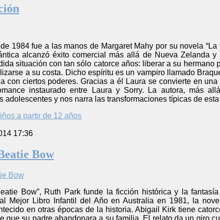
ción
de 1984 fue a las manos de Margaret Mahy por su novela “La tr
ántica alcanzó éxito comercial más allá de Nueva Zelanda y
dida situación con tan sólo catorce años: liberar a su hermano
alizarse a su costa. Dicho espíritu es un vampiro llamado Braqu
con ciertos poderes. Gracias a él Laura se convierte en una b
romance instaurado entre Laura y Sorry. La autora, más all
 adolescentes y nos narra las transformaciones típicas de est
iños a partir de 12 años
014 17:36
Beatie Bow
atie Bow”, Ruth Park funde la ficción histórica y la fantasía
al Mejor Libro Infantil del Año en Australia en 1981, la n
tecido en otras épocas de la historia. Abigail Kirk tiene catorc
 que su padre abandonara a su familia. El relato da un giro cu