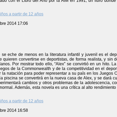
ado con el Libro del Año por la AIM en 1991, un libro donde 
iños a partir de 12 años
bre 2014 17:06
e eche de menos en la literatura infantil y juvenil es el depo
 quieren convertirse en deportistas, de forma realista, y sin 
os. Por mostrar todo ello, “Alex” se convirtió en un hito. L
uegos de la Commonwealth y de la competitividad en el deport
 la natación para poder representar a su país en los Juegos O
 la piscina se convertirá en la nueva casa de Alex, y se dará 
perimentará cambios y otros problemas de la adolescencia, con
normal. Además, esta novela es una crítica al alto rendimiento 
iños a partir de 12 años
bre 2014 16:58