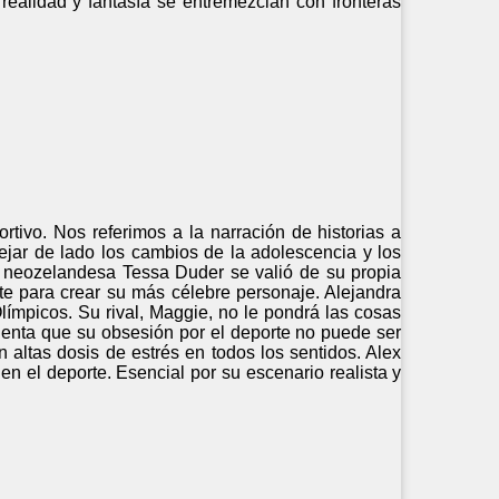
realidad y fantasía se entremezclan con fronteras
rtivo. Nos referimos a la narración de historias a
dejar de lado los cambios de la adolescencia y los
a neozelandesa Tessa Duder se valió de su propia
e para crear su más célebre personaje. Alejandra
límpicos. Su rival, Maggie, no le pondrá las cosas
cuenta que su obsesión por el deporte no puede ser
 altas dosis de estrés en todos los sentidos. Alex
en el deporte. Esencial por su escenario realista y