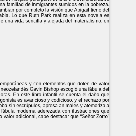
una familiad de inmigrantes sumidos en la pobreza.
mbian por completo la visión que Abigail tiene del
abia. Lo que Ruth Park realiza en esta novela es
de una vida sencilla y alejada del materialismo, en
contemporáneas y con elementos que doten de valor
El neozelandés Gavin Bishop escogió una fábula del
doras. En este libro infantil se cuenta el daño que
onista es avaricioso y codicioso, y el rechazo por
roba sin escrúpulos, apresa animales y atemoriza a
de fábula moderna aderezada con ilustraciones que
valor adicional, cabe destacar que “Señor Zorro”