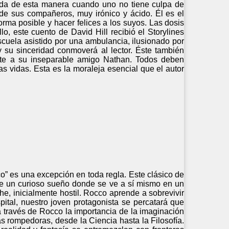
 vida de esta manera cuando uno no tiene culpa de
e sus compañeros, muy irónico y ácido. Él es el
forma posible y hacer felices a los suyos. Las dosis
o, este cuento de David Hill recibió el Storylines
cuela asistido por una ambulancia, ilusionado por
 su sinceridad conmoverá al lector. Éste también
ente a su inseparable amigo Nathan. Todos deben
s vidas. Esta es la moraleja esencial que el autor
co” es una excepción en toda regla. Este clásico de
ne un curioso sueño donde se ve a sí mismo en un
he, inicialmente hostil. Rocco aprende a sobrevivir
pital, nuestro joven protagonista se percatará que
 a través de Rocco la importancia de la imaginación
as rompedoras, desde la Ciencia hasta la Filosofía.