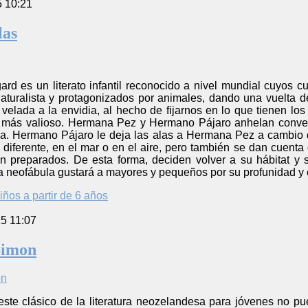
5 10:21
las
rd es un literato infantil reconocido a nivel mundial cuyos c
aturalista y protagonizados por animales, dando una vuelta de
a velada a la envidia, al hecho de fijarnos en lo que tienen l
más valioso. Hermana Pez y Hermano Pájaro anhelan converti
va. Hermano Pájaro le deja las alas a Hermana Pez a cambio
d diferente, en el mar o en el aire, pero también se dan cuen
n preparados. De esta forma, deciden volver a su hábitat y
a neofábula gustará a mayores y pequeños por su profunidad y 
iños a partir de 6 años
5 11:07
Simon
este clásico de la literatura neozelandesa para jóvenes no 