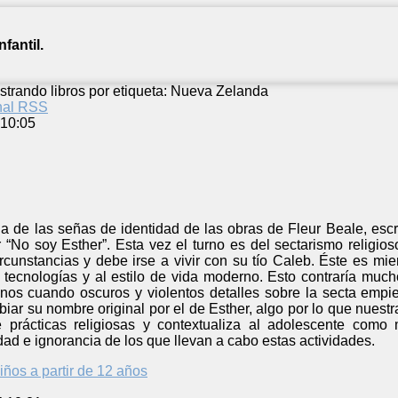
fantil.
strando libros por etiqueta: Nueva Zelanda
anal RSS
 10:05
a de las señas de identidad de las obras de Fleur Beale, escr
“No soy Esther”. Esta vez el turno es del sectarismo religioso
rcunstancias y debe irse a vivir con su tío Caleb. Éste es mi
tecnologías y al estilo de vida moderno. Esto contraría much
os cuando oscuros y violentos detalles sobre la secta empi
ar su nombre original por el de Esther, algo por lo que nuestr
e prácticas religiosas y contextualiza al adolescente como
dad e ignorancia de los que llevan a cabo estas actividades.
iños a partir de 12 años