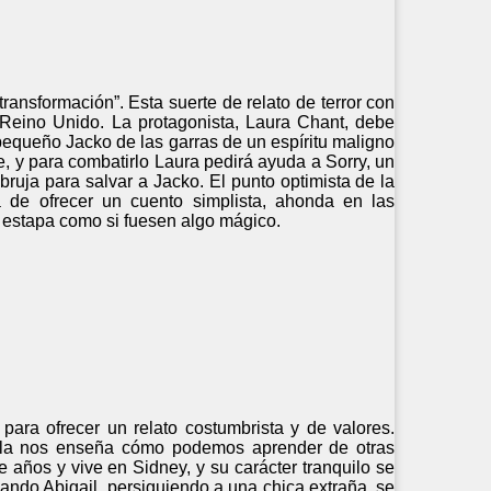
ansformación”. Esta suerte de relato de terror con
 Reino Unido. La protagonista, Laura Chant, debe
 pequeño Jacko de las garras de un espíritu maligno
e, y para combatirlo Laura pedirá ayuda a Sorry, un
ruja para salvar a Jacko. El punto optimista de la
á de ofrecer un cuento simplista, ahonda en las
a estapa como si fuesen algo mágico.
 para ofrecer un relato costumbrista y de valores.
ovela nos enseña cómo podemos aprender de otras
e años y vive en Sidney, y su carácter tranquilo se
ando Abigail, persiguiendo a una chica extraña, se