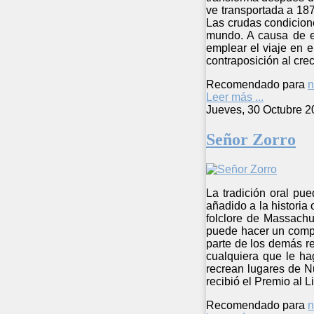
ve transportada a 18
Las crudas condicione
mundo. A causa de el
emplear el viaje en e
contraposición al crec
Recomendado para
n
Leer más ...
Jueves, 30 Octubre 2
Señor Zorro
La tradición oral pu
añadido a la historia
folclore de Massachus
puede hacer un compor
parte de los demás r
cualquiera que le ha
recrean lugares de N
recibió el Premio al 
Recomendado para
n