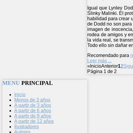
Igual que Lynley Dodd
Slinky Malinki. El pr
habilidad para crear u
de Dodd no son para n
imagen de inocencia,
rodea de amigos y en
la vida real, se tran
Todo ello sin dañar e
Recomendado para
n
Leer más ...
«
Inicio
Anterior
1
2
Sigu
Página 1 de 2
MENU
PRINCIPAL
Inicio
Menos de 3 años
A partir de 3 años
A partir de 6 años
A partir de 9 años
A partir de 12 años
Ilustradores
Autores