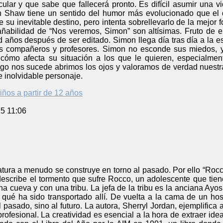
cular y que sabe que fallecerá pronto. Es difícil asumir una
 Shaw tiene un sentido del humor más evolucionado que el d
e su inevitable destino, pero intenta sobrellevarlo de la mejor 
ñabilidad de “Nos veremos, Simon” son altísimas. Fruto de ell
años después de ser editado. Simon llega día tras día a la es
us compañeros y profesores. Simon no esconde sus miedos, y
 cómo afecta su situación a los que le quieren, especialm
lgo nos sucede abrimos los ojos y valoramos de verdad nuestra
e inolvidable personaje.
iños a partir de 12 años
5 11:06
eratura a menudo se construye en torno al pasado. Por ello “Roc
scribe el tormento que sufre Rocco, un adolescente que tie
na cueva y con una tribu. La jefa de la tribu es la anciana Ayos
 qué ha sido transportado allí. De vuelta a la cama de un hos
 pasado, sino al futuro. La autora, Sherryl Jordan, ejemplifica
profesional. La creatividad es esencial a la hora de extraer ide