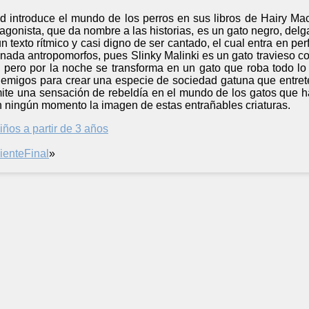
 introduce el mundo de los perros en sus libros de Hairy Macl
otagonista, que da nombre a las historias, es un gato negro, del
n texto rítmico y casi digno de ser cantado, el cual entra en pe
ada antropomorfos, pues Slinky Malinki es un gato travieso co
 pero por la noche se transforma en un gato que roba todo lo 
emigos para crear una especie de sociedad gatuna que entret
smite una sensación de rebeldía en el mundo de los gatos que h
n ningún momento la imagen de estas entrañables criaturas.
iños a partir de 3 años
iente
Final
»