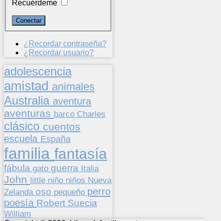
Recuérdeme
¿Recordar contraseña?
¿Recordar usuario?
adolescencia
amistad
animales
Australia
aventura
aventuras
barco
Charles
clásico
cuentos
escuela
España
familia
fantasía
fábula
guerra
gato
Italia
John
niños
little
niño
Nueva
perro
oso
pequeño
Zelanda
poesía
Suecia
Robert
William