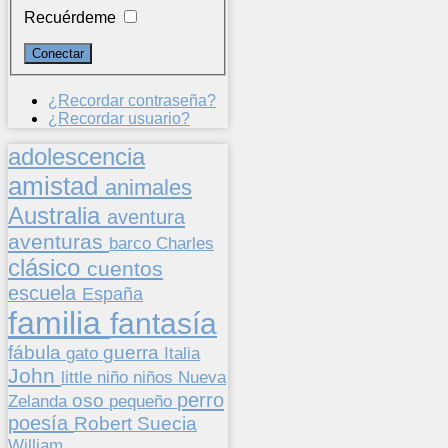
Recuérdeme
¿Recordar contraseña?
¿Recordar usuario?
adolescencia
amistad
animales
Australia
aventura
aventuras
barco
Charles
clásico
cuentos
escuela
España
familia
fantasía
fábula
guerra
gato
Italia
John
niños
little
niño
Nueva
perro
oso
pequeño
Zelanda
poesía
Suecia
Robert
William