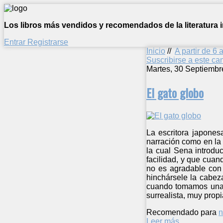
Los libros más vendidos y recomendados de la literatura in
Entrar
Registrarse
Inicio
//
A partir de 6 
Suscribirse a este c
Martes, 30 Septiembr
El gato globo
La escritora japones
narración como en la 
la cual Sena introdu
facilidad, y que cuan
no es agradable con 
hinchársele la cabez
cuando tomamos una d
surrealista, muy propi
Recomendado para
n
Leer más ...