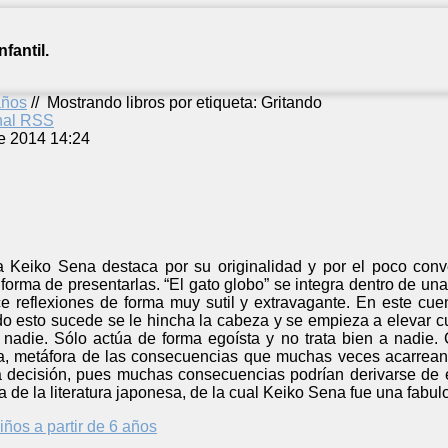
fantil.
años
//
Mostrando libros por etiqueta: Gritando
anal RSS
e 2014 14:24
a Keiko Sena destaca por su originalidad y por el poco conv
forma de presentarlas. “El gato globo” se integra dentro de un
ce reflexiones de forma muy sutil y extravagante. En este cue
do esto sucede se le hincha la cabeza y se empieza a elevar cua
nadie. Sólo actúa de forma egoísta y no trata bien a nadie. 
a, metáfora de las consecuencias que muchas veces acarrean 
ecisión, pues muchas consecuencias podrían derivarse de el
a de la literatura japonesa, de la cual Keiko Sena fue una fabul
iños a partir de 6 años