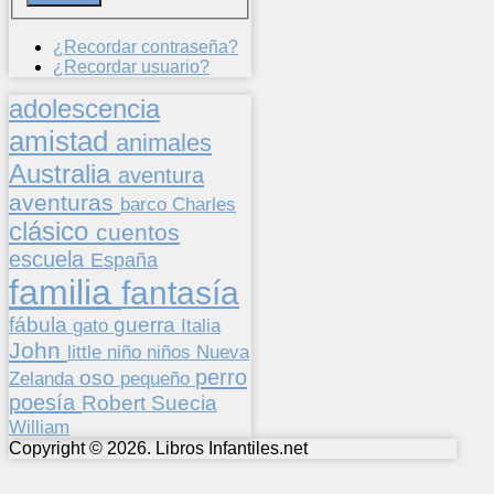
¿Recordar contraseña?
¿Recordar usuario?
adolescencia
amistad
animales
Australia
aventura
aventuras
barco
Charles
clásico
cuentos
escuela
España
familia
fantasía
fábula
guerra
gato
Italia
John
niños
little
niño
Nueva
perro
oso
pequeño
Zelanda
poesía
Suecia
Robert
William
Copyright © 2026. Libros Infantiles.net