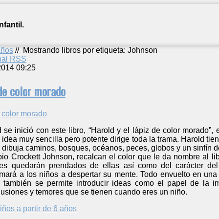
fantil.
años
//
Mostrando libros por etiqueta: Johnson
anal RSS
2014 09:25
 de color morado
 se inició con este libro, “Harold y el lápiz de color morado”,
a idea muy sencilla pero potente dirige toda la trama. Harold ti
e dibuja caminos, bosques, océanos, peces, globos y un sinfín 
opio Crockett Johnson, recalcan el color que le da nombre al lib
es quedarán prendados de ellas así como del carácter del
mará a los niños a despertar su mente. Todo envuelto en una 
 también se permite introducir ideas como el papel de la i
lusiones y temores que se tienen cuando eres un niño.
iños a partir de 6 años