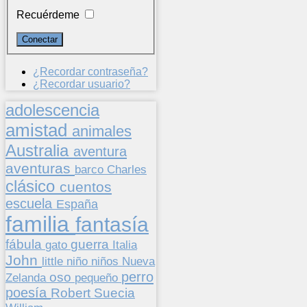
Recuérdeme
¿Recordar contraseña?
¿Recordar usuario?
adolescencia
amistad
animales
Australia
aventura
aventuras
barco
Charles
clásico
cuentos
escuela
España
familia
fantasía
fábula
guerra
gato
Italia
John
niños
little
niño
Nueva
perro
oso
pequeño
Zelanda
poesía
Suecia
Robert