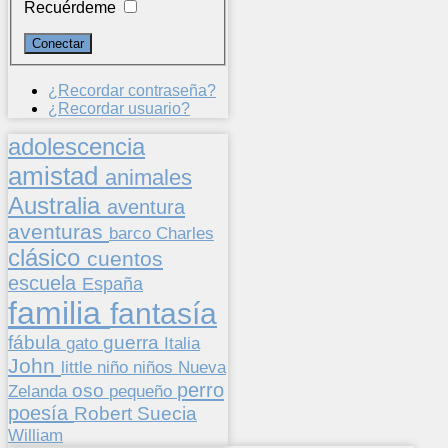
Recuérdeme
¿Recordar contraseña?
¿Recordar usuario?
adolescencia
amistad
animales
Australia
aventura
aventuras
barco
Charles
clásico
cuentos
escuela
España
familia
fantasía
fábula
guerra
gato
Italia
John
niños
little
niño
Nueva
perro
oso
pequeño
Zelanda
poesía
Suecia
Robert
William