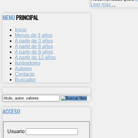
Leer más ...
MENU
PRINCIPAL
Inicio
Menos de 3 años
A partir de 3 años
A partir de 6 años
A partir de 9 años
A partir de 12 años
Ilustradores
Autores
Contacto
Buscador
ACCESO
Usuario