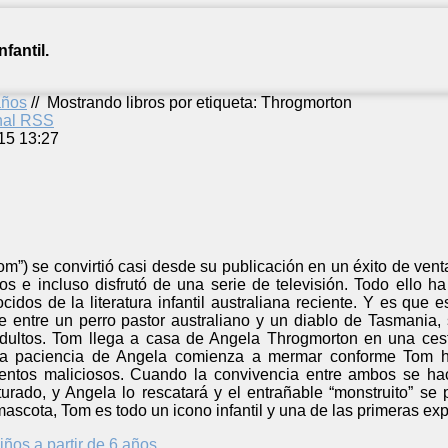
fantil.
años
//
Mostrando libros por etiqueta: Throgmorton
anal RSS
15 13:27
Tom”) se convirtió casi desde su publicación en un éxito de vent
s e incluso disfrutó de una serie de televisión. Todo ello 
cidos de la literatura infantil australiana reciente. Y es que e
 entre un perro pastor australiano y un diablo de Tasmania
ultos. Tom llega a casa de Angela Throgmorton en una cesta
ita paciencia de Angela comienza a mermar conforme Tom 
entos maliciosos. Cuando la convivencia entre ambos se ha
pturado, y Angela lo rescatará y el entrañable “monstruito” 
scota, Tom es todo un icono infantil y una de las primeras exper
iños a partir de 6 años