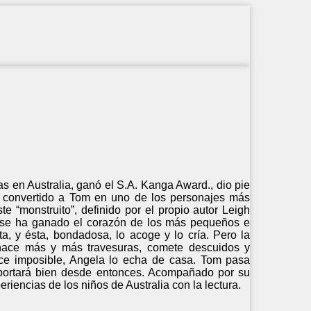
as en Australia, ganó el S.A. Kanga Award., dio pie
ha convertido a Tom en uno de los personajes más
ste “monstruito”, definido por el propio autor Leigh
, se ha ganado el corazón de los más pequeños e
, y ésta, bondadosa, lo acoge y lo cría. Pero la
hace más y más travesuras, comete descuidos y
ce imposible, Angela lo echa de casa. Tom pasa
se portará bien desde entonces. Acompañado por su
iencias de los niños de Australia con la lectura.