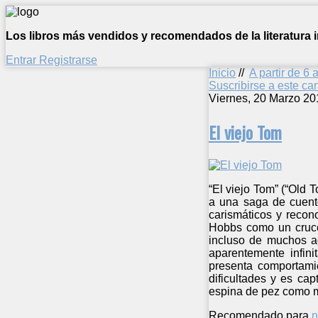
Los libros más vendidos y recomendados de la literatura in
Entrar
Registrarse
Inicio
//
A partir de 6 
Suscribirse a este c
Viernes, 20 Marzo 20
El viejo Tom
“El viejo Tom” (“Old 
a una saga de cuento
carismáticos y recono
Hobbs como un cruce
incluso de muchos ad
aparentemente infin
presenta comportami
dificultades y es ca
espina de pez como ma
Recomendado para
n