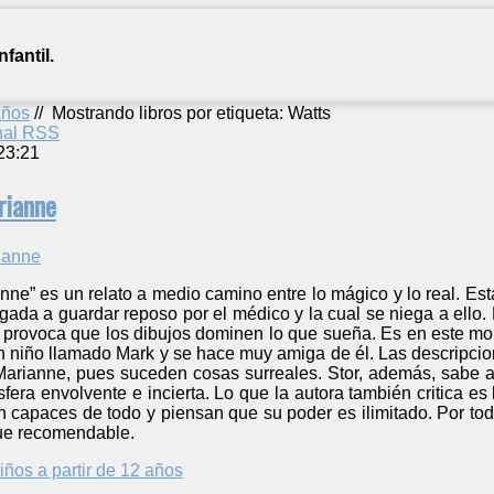
fantil.
años
//
Mostrando libros por etiqueta: Watts
anal RSS
23:21
rianne
ne” es un relato a medio camino entre lo mágico y lo real. Est
gada a guardar reposo por el médico y la cual se niega a ello.
 provoca que los dibujos dominen lo que sueña. Es en este mom
 niño llamado Mark y se hace muy amiga de él. Las descripcion
Marianne, pues suceden cosas surreales. Stor, además, sabe ap
ra envolvente e incierta. Lo que la autora también critica es l
 capaces de todo y piensan que su poder es ilimitado. Por tod
ue recomendable.
iños a partir de 12 años