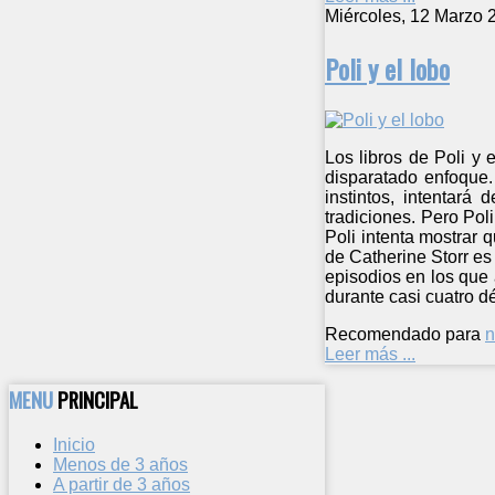
Miércoles, 12 Marzo 
Poli y el lobo
Los libros de Poli y
disparatado enfoque.
instintos, intentará
tradiciones. Pero Pol
Poli intenta mostrar 
de Catherine Storr es
episodios en los que
durante casi cuatro d
Recomendado para
n
Leer más ...
MENU
PRINCIPAL
Inicio
Menos de 3 años
A partir de 3 años