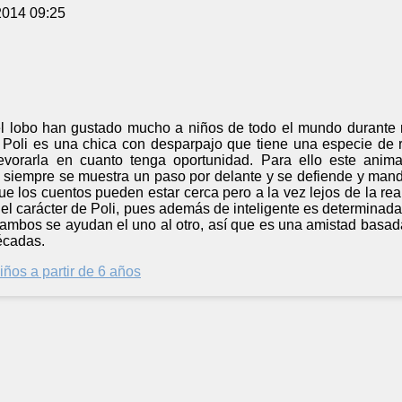
2014 09:25
 el lobo han gustado mucho a niños de todo el mundo durante 
 Poli es una chica con desparpajo que tiene una especie de re
 devorarla en cuanto tenga oportunidad. Para ello este ani
i siempre se muestra un paso por delante y se defiende y manda
que los cuentos pueden estar cerca pero a la vez lejos de la rea
 el carácter de Poli, pues además de inteligente es determinad
 ambos se ayudan el uno al otro, así que es una amistad basad
écadas.
iños a partir de 6 años