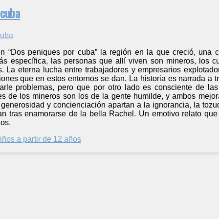
 cuba
en “Dos peniques por cuba” la región en la que creció, una c
s específica, las personas que allí viven son mineros, los c
s. La eterna lucha entre trabajadores y empresarios explotad
ciones que en estos entornos se dan. La historia es narrada a
rle problemas, pero que por otro lado es consciente de las
es de los mineros son los de la gente humilde, y ambos mejo
, generosidad y concienciación apartan a la ignorancia, la to
an tras enamorarse de la bella Rachel. Un emotivo relato que
os.
iños a partir de 12 años