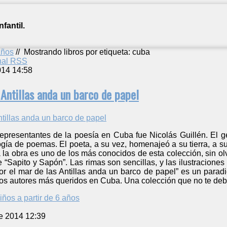
fantil.
años
//
Mostrando libros por etiqueta: cuba
anal RSS
014 14:58
 Antillas anda un barco de papel
presentantes de la poesía en Cuba fue Nicolás Guillén. El geni
ogía de poemas. El poeta, a su vez, homenajeó a su tierra, a su 
 la obra es uno de los más conocidos de esta colección, sin olv
 “Sapito y Sapón”. Las rimas son sencillas, y las ilustracione
or el mar de las Antillas anda un barco de papel” es un paradi
los autores más queridos en Cuba. Una colección que no te debe
iños a partir de 6 años
e 2014 12:39