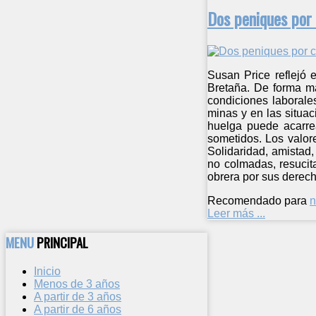
Dos peniques por
Susan Price reflejó 
Bretaña. De forma má
condiciones laborale
minas y en las situa
huelga puede acarrea
sometidos. Los valor
Solidaridad, amistad
no colmadas, resucit
obrera por sus derech
Recomendado para
n
Leer más ...
MENU
PRINCIPAL
Inicio
Menos de 3 años
A partir de 3 años
A partir de 6 años