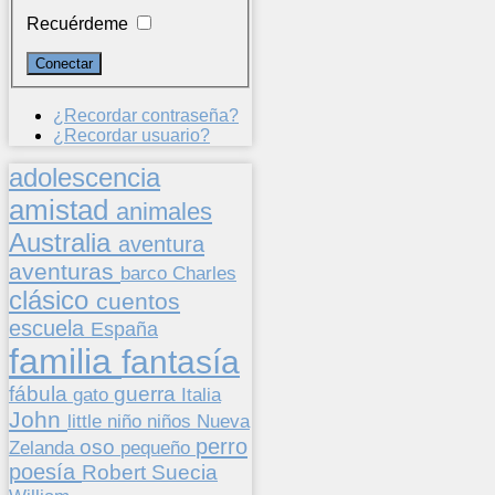
Recuérdeme
¿Recordar contraseña?
¿Recordar usuario?
adolescencia
amistad
animales
Australia
aventura
aventuras
barco
Charles
clásico
cuentos
escuela
España
familia
fantasía
fábula
guerra
gato
Italia
John
niños
little
niño
Nueva
perro
oso
pequeño
Zelanda
poesía
Suecia
Robert