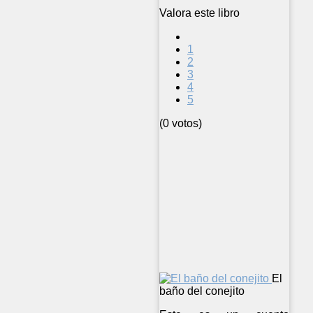
Valora este libro
1
2
3
4
5
(0 votos)
El
baño del conejito