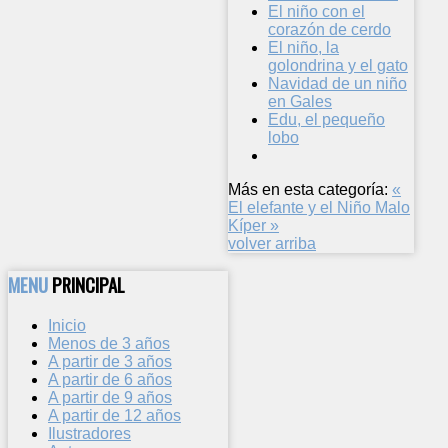
El niño con el
corazón de cerdo
El niño, la
golondrina y el gato
Navidad de un niño
en Gales
Edu, el pequeño
lobo
Más en esta categoría:
«
El elefante y el Niño Malo
Kíper »
volver arriba
MENU
PRINCIPAL
Inicio
Menos de 3 años
A partir de 3 años
A partir de 6 años
A partir de 9 años
A partir de 12 años
Ilustradores