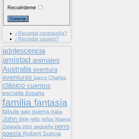
Recuérdeme
¿Recordar contraseña?
¿Recordar usuario?
adolescencia
amistad
animales
Australia
aventura
aventuras
barco
Charles
clásico
cuentos
escuela
España
familia
fantasía
fábula
guerra
gato
Italia
John
niños
little
niño
Nueva
perro
oso
pequeño
Zelanda
poesía
Suecia
Robert