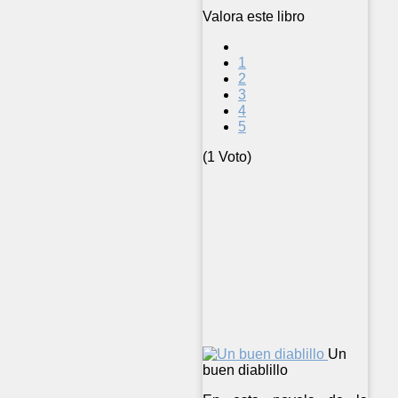
Valora este libro
1
2
3
4
5
(1 Voto)
Un
buen diablillo