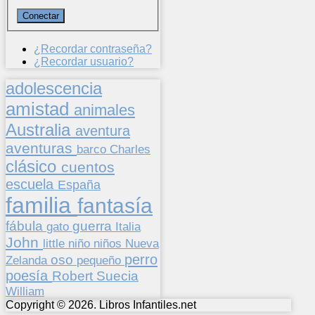
¿Recordar contraseña?
¿Recordar usuario?
adolescencia
amistad
animales
Australia
aventura
aventuras
barco
Charles
clásico
cuentos
escuela
España
familia
fantasía
fábula
guerra
gato
Italia
John
niños
little
niño
Nueva
perro
oso
pequeño
Zelanda
poesía
Suecia
Robert
William
Copyright © 2026. Libros Infantiles.net