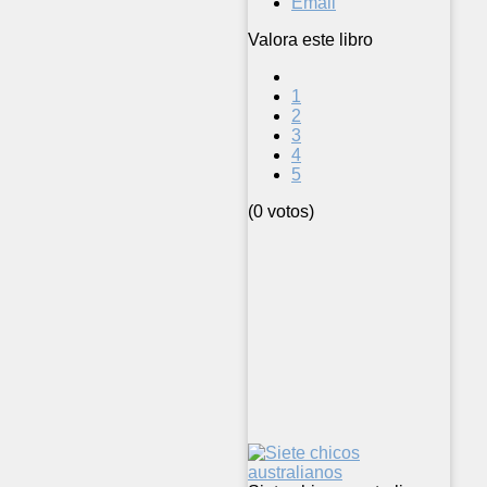
Email
Valora este libro
1
2
3
4
5
(0 votos)