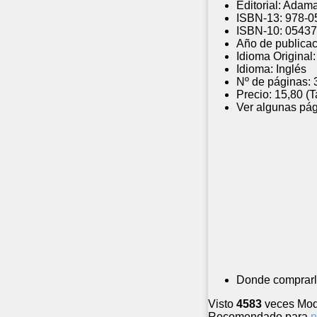
Editorial:
Adaman
ISBN-13:
978-0
ISBN-10:
05437
Año de publicac
Idioma Original:
Idioma:
Inglés
Nº de páginas:
Precio:
15,80 (
Ver algunas pág
Donde comprarl
Visto
4583
veces
Mod
Recomendado para
n