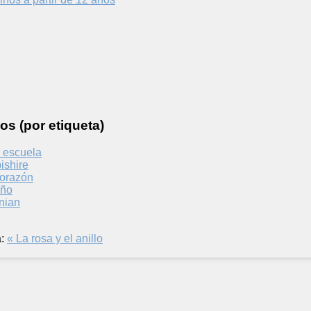
os (por etiqueta)
 escuela
ishire
orazón
oño
inian
:
« La rosa y el anillo