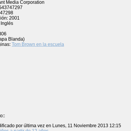
t Media Corporation
543747297
47298
ión:
2001
Inglés
306
Tapa Blanda)
inas:
Tom Brown en la escuela
o::
ificado por última vez en Lunes, 11 Noviembre 2013 12:15
iños a partir de 12 años