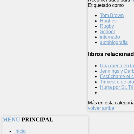
Etiquetado como
Tom Brown
Hughes
Rugby
School
internado
autobiografía
libros relacionad
Una rueda en la
Jennings y Darb
Escúchame el c
Trimestre de ot
Hurra por St. Tr
Más en esta categoría
volver arriba
MENU
PRINCIPAL
Inicio